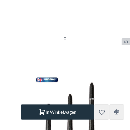
1/1
Winmau Carbon Fibre - Dart
Shafts
SKU:
WINMAU.7101-001
Merk:
Winmau
€ 1,95
Op voorraad
Aantal
In Winkelwagen