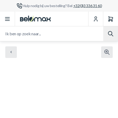
Hulp nodig bij uw bestelling? Bel
+32(0)3 336 31 60
Ga naar de inhoud
Ik ben op zoek naar...