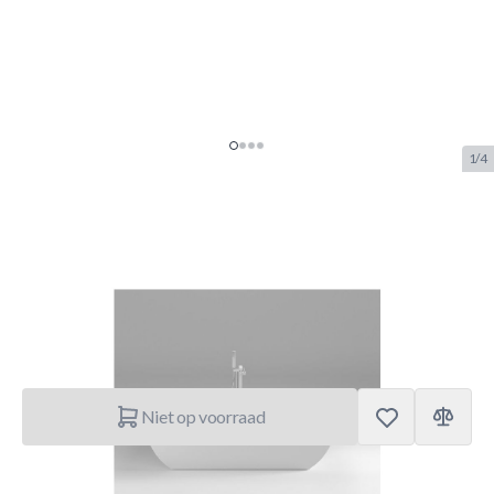
1/4
West vrijstaand bad Lucille
SKU:
WEST.BK.003
Merk:
WEST
€ 599.–
was
€ 899.–
-33%
Niet op voorraad