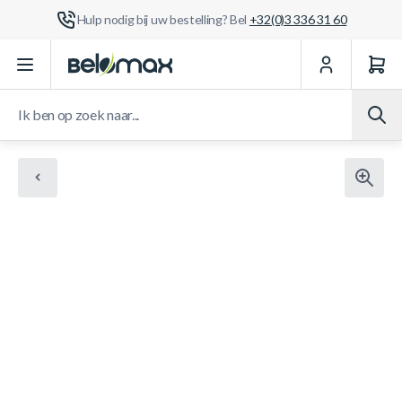
Hulp nodig bij uw bestelling? Bel
+32(0)3 336 31 60
Ga naar de inhoud
Ik ben op zoek naar...