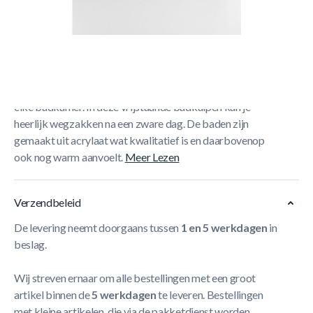
Korte Beschrijving
Deze WEST vrijstaande badkuip Lucille is een rechthoekig
bad met een afmeting van L 170 x B 80 x H 58 cm en is
geschikt voor 1 à 2 personen.
De vrijstaande badkuipen van WEST zijn een blikvanger in
elke badkamer. In deze vrijstaande badkuipen kan je
heerlijk wegzakken na een zware dag. De baden zijn
gemaakt uit acrylaat wat kwalitatief is en daarbovenop
ook nog warm aanvoelt.
Meer Lezen
Verzendbeleid
De levering neemt doorgaans tussen
1 en 5 werkdagen
in
beslag.
Wij streven ernaar om alle bestellingen met een groot
artikel binnen de
5 werkdagen
te leveren. Bestellingen
met kleine artikelen, die via de pakketdienst worden