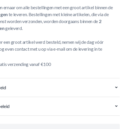
n ernaar om alle bestellingen met een groot artikel binnen de
agen
te leveren. Bestellingen met kleine artikelen, die via de
nst worden verzonden, worden doorgaans binnen de
2
en
geleverd.
r een groot artikel werd besteld, nemen wij de dag vóór
og even contact met u op via e-mail om de levering in te
atis verzending vanaf €100
eid
eleid