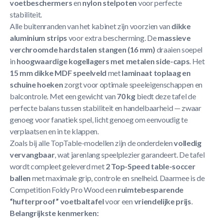
voetbeschermers
en
nylon stelpoten
voor perfecte
stabiliteit.
Alle buitenranden van het kabinet zijn voorzien van
dikke
aluminium strips
voor extra bescherming. De
massieve
verchroomde hardstalen stangen (16 mm)
draaien soepel
in
hoogwaardige kogellagers met metalen side-caps
. Het
15 mm dikke MDF speelveld
met
laminaat toplaag en
schuine hoeken
zorgt voor optimale speeleigenschappen en
balcontrole. Met een gewicht van
70 kg
biedt deze tafel de
perfecte balans tussen stabiliteit en handelbaarheid — zwaar
genoeg voor fanatiek spel, licht genoeg om eenvoudig te
verplaatsen en in te klappen.
Zoals bij alle TopTable-modellen zijn de onderdelen
volledig
vervangbaar
, wat jarenlang speelplezier garandeert. De tafel
wordt compleet geleverd met
2 Top-Speed table-soccer
ballen
met maximale grip, controle en snelheid. Daarmee is de
Competition Foldy Pro Wood een
ruimtebesparende
“hufterproof” voetbaltafel
voor een
vriendelijke prijs
.
Belangrijkste kenmerken: