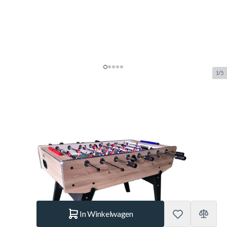
1/5
TopTable Competition Foldy Pro
Formica/Metal Line Voetbaltafel
Wood
SKU:
TT.VC0212
Merk:
TopTable
€ 519.–
Op voorraad
Aantal
In Winkelwagen