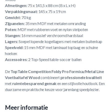
Afmetingen:
75 x 141,5 x 88 cm (B x L x H)
Verpakkingsmaat:
145 x 75 x 19 cm
Gewicht:
70 kg
Zijpanelen:
35 mm MDF met metalen omranding
Poten:
MDF met rubberen voet en nylon stelpoten
Stangen:
16 mm massief verchroomd hardstaal
Lagers:
Soepel lopende kogellagers met metalen buitenkap
Speelveld:
15 mm MDF met laminaat toplaag en schuine
hoeken
Accessoires:
2 Top-Speed table-soccer ballen
De
TopTable Competition Foldy Pro Formica/Metal Line
Voetbaltafel Wood
combineert
professionele kwaliteit
met
ruimtebesparend gemak
en een stijlvolle houtlook. Een
duurzame en praktische keuze voor jarenlang speelplezier.
Meer informatie