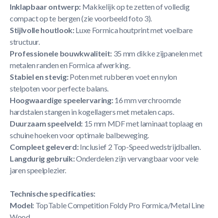
Inklapbaar ontwerp:
Makkelijk op te zetten of volledig
compact op te bergen (zie voorbeeld foto 3).
Stijlvolle houtlook:
Luxe Formica houtprint met voelbare
structuur.
Professionele bouwkwaliteit:
35 mm dikke zijpanelen met
metalen randen en Formica afwerking.
Stabiel en stevig:
Poten met rubberen voet en nylon
stelpoten voor perfecte balans.
Hoogwaardige speelervaring:
16 mm verchroomde
hardstalen stangen in kogellagers met metalen caps.
Duurzaam speelveld:
15 mm MDF met laminaat toplaag en
schuine hoeken voor optimale balbeweging.
Compleet geleverd:
Inclusief 2 Top-Speed wedstrijdballen.
Langdurig gebruik:
Onderdelen zijn vervangbaar voor vele
jaren speelplezier.
Technische specificaties:
Model:
TopTable Competition Foldy Pro Formica/Metal Line
Wood