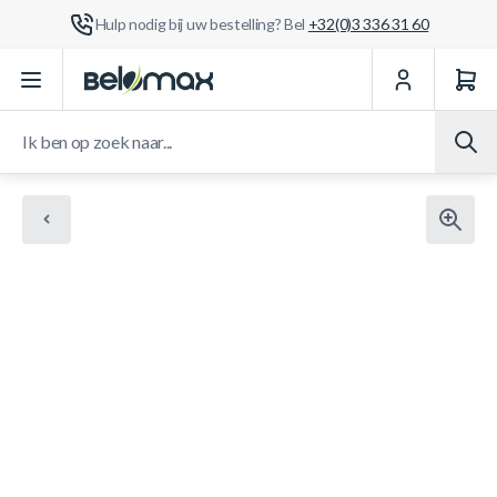
Hulp nodig bij uw bestelling? Bel
+32(0)3 336 31 60
Ga naar de inhoud
Ik ben op zoek naar...