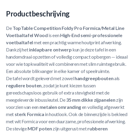
Productbeschrijving
De
TopTable Competition Foldy Pro Formica/Metal Line
Voetbaltafel Wood
is een
High-End semi-professionele
voetbaltafel
met een prachtig warme houtprint afwerking.
Dankzij het
inklapbare ontwerp
kun je deze tafel in een
handomdraai opzetten of volledig compact opbergen — ideaal
voor wie topkwaliteit wil combineren met slim ruimtegebruik.
Een absolute blikvanger in elke kamer of speelruimte.
De tafel wordt geleverd met zowel
handgreepbouten
als
reguliere bouten
, zodat je kunt kiezen tussen
gereedschapsloos gebruik of extra stevigheid met de
meegeleverde inbussleutel. De
35 mm dikke zijpanelen
zijn
voorzien van een
metalen omranding
en volledig afgewerkt
met
sterk Formica
in houtlook. Ook de binnenzijde is bekleed
met wit Formica voor een duurzame, professionele afwerking.
De stevige
MDF poten
zijn uitgerust met
rubberen