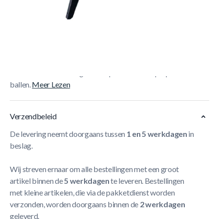
Korte Beschrijving
De
TopTable Competition Foldy Pro Wood
is een
inklapbare semi-pro tafel met houtprint Formica, metalen
randen en 16 mm stangen. Compleet met 2 Top-Speed
ballen.
Meer Lezen
Verzendbeleid
De levering neemt doorgaans tussen
1 en 5 werkdagen
in
beslag.
Wij streven ernaar om alle bestellingen met een groot
artikel binnen de
5 werkdagen
te leveren. Bestellingen
met kleine artikelen, die via de pakketdienst worden
verzonden, worden doorgaans binnen de
2 werkdagen
geleverd.