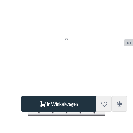
1/1
Voetbalstang 16 mm 5 gats
SKU:
BUF.6228.005
Merk:
Buffalo
€ 19,95
Op voorraad
Aantal
In Winkelwagen
Korte Beschrijving