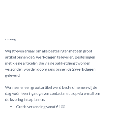
Voetbalstang 16 mm 5 gats
Meer Lezen
Verzendbeleid
De levering neemt doorgaans tussen
1 en 5 werkdagen
in
beslag.
Wij streven ernaar om alle bestellingen met een groot
artikel binnen de
5 werkdagen
te leveren. Bestellingen
met kleine artikelen, die via de pakketdienst worden
verzonden, worden doorgaans binnen de
2 werkdagen
geleverd.
Wanneer er een groot artikel werd besteld, nemen wij de
dag vóór levering nog even contact met u op via e-mail om
de levering in te plannen.
Gratis verzending vanaf €100