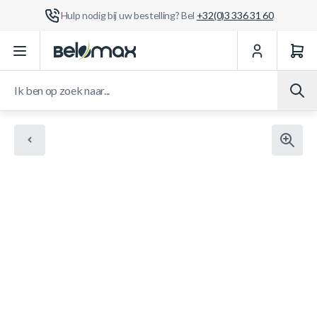
Hulp nodig bij uw bestelling? Bel
+32(0)3 336 31 60
Ga naar de inhoud
Ik ben op zoek naar...