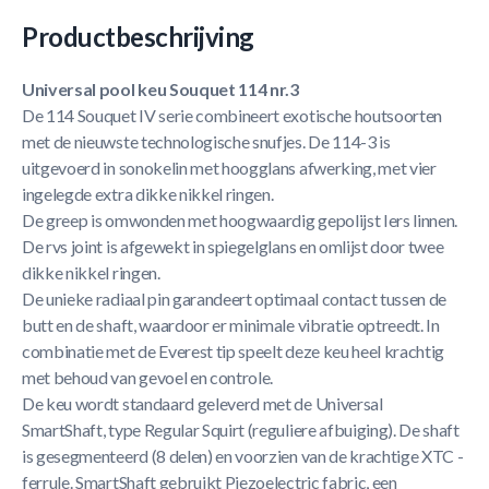
Productbeschrijving
Universal pool keu Souquet 114 nr.3
De 114 Souquet IV serie combineert exotische houtsoorten
met de nieuwste technologische snufjes. De 114-3 is
uitgevoerd in sonokelin met hoogglans afwerking, met vier
ingelegde extra dikke nikkel ringen.
De greep is omwonden met hoogwaardig gepolijst Iers linnen.
De rvs joint is afgewekt in spiegelglans en omlijst door twee
dikke nikkel ringen.
De unieke radiaal pin garandeert optimaal contact tussen de
butt en de shaft, waardoor er minimale vibratie optreedt. In
combinatie met de Everest tip speelt deze keu heel krachtig
met behoud van gevoel en controle.
De keu wordt standaard geleverd met de Universal
SmartShaft, type Regular Squirt (reguliere afbuiging). De shaft
is gesegmenteerd (8 delen) en voorzien van de krachtige XTC -
ferrule. SmartShaft gebruikt Piezoelectric fabric, een