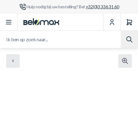
Hulp nodig bij uw bestelling? Bel
+32(0)3 336 31 60
Ga naar de inhoud
Ik ben op zoek naar...