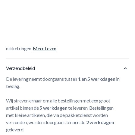
Korte Beschrijving
Universal pool keu Souquet 114 nr.3
De 114 Souquet IV
serie combineert exotische houtsoorten met de nieuwste
technologische snufjes. De 114-3 is uitgevoerd in sonokelin
met hoogglans afwerking, met vier ingelegde extra dikke
nikkel ringen.
Meer Lezen
Verzendbeleid
De levering neemt doorgaans tussen
1 en 5 werkdagen
in
beslag.
Wij streven ernaar om alle bestellingen met een groot
artikel binnen de
5 werkdagen
te leveren. Bestellingen
met kleine artikelen, die via de pakketdienst worden
verzonden, worden doorgaans binnen de
2 werkdagen
geleverd.