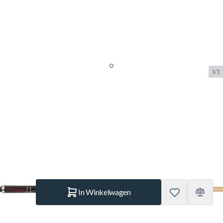
1/1
Universal Pool Keu Souquet 114
nr.3
SKU:
BUF.5603.763
Merk:
Universal
€ 399.–
Op voorraad
Aantal
In Winkelwagen