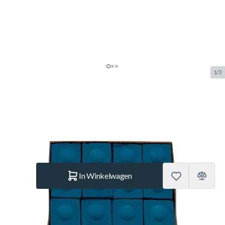
1/3
Tungho triancle chalk 12 tips blue
SKU:
TUN.TRI.CHALK.12TIPS
Merk:
Tunturi
€ 11,95
Op voorraad
Aantal
In Winkelwagen
Korte Beschrijving