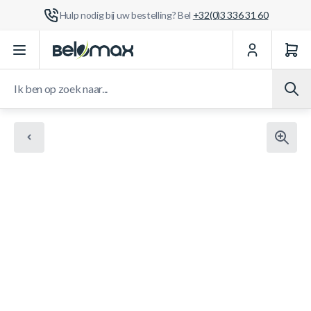
Hulp nodig bij uw bestelling? Bel
+32(0)3 336 31 60
Ga naar de inhoud
Ik ben op zoek naar...