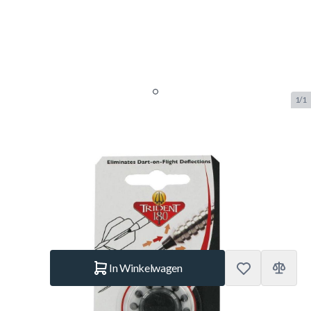
1/1
Trident 180 Dartpoint Cones -
Grijs
SKU:
WINMAU.8807
Merk:
Winmau
€ 4,95
Op voorraad
Aantal
In Winkelwagen