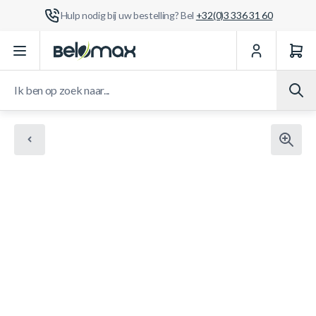
Hulp nodig bij uw bestelling? Bel
+32(0)3 336 31 60
Ga naar de inhoud
Ik ben op zoek naar...