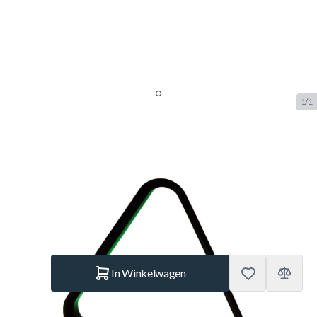
1/1
Triangel Snooker 52.4mm plastic
zwart
SKU:
BUF.4052.000
Merk:
Buffalo
€ 4,50
Op voorraad
Aantal
In Winkelwagen