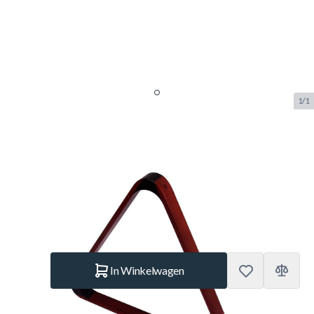
1/1
Triangel pool 57.2mm mahonie
deluxe
SKU:
BUF.4057.602
Merk:
Buffalo
€ 15,95
Op voorraad
Aantal
In Winkelwagen