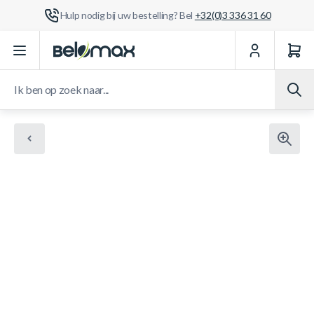
Hulp nodig bij uw bestelling? Bel
+32(0)3 336 31 60
Ga naar de inhoud
Ik ben op zoek naar...