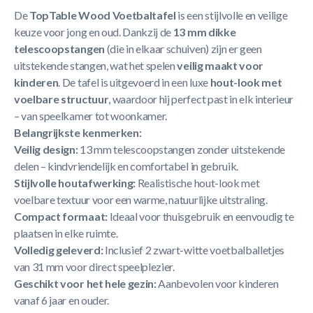
De
TopTable Wood Voetbaltafel
is een stijlvolle en veilige
keuze voor jong en oud. Dankzij de
13 mm dikke
telescoopstangen
(die in elkaar schuiven) zijn er geen
uitstekende stangen, wat het spelen
veilig maakt voor
kinderen
. De tafel is uitgevoerd in een luxe
hout-look met
voelbare structuur
, waardoor hij perfect past in elk interieur
– van speelkamer tot woonkamer.
Belangrijkste kenmerken:
Veilig design:
13 mm telescoopstangen zonder uitstekende
delen – kindvriendelijk en comfortabel in gebruik.
Stijlvolle houtafwerking:
Realistische hout-look met
voelbare textuur voor een warme, natuurlijke uitstraling.
Compact formaat:
Ideaal voor thuisgebruik en eenvoudig te
plaatsen in elke ruimte.
Volledig geleverd:
Inclusief 2 zwart-witte voetbalballetjes
van 31 mm voor direct speelplezier.
Geschikt voor het hele gezin:
Aanbevolen voor kinderen
vanaf 6 jaar en ouder.