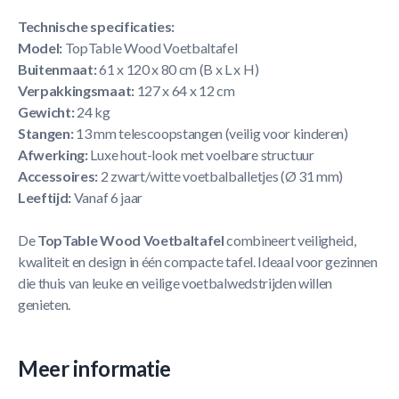
Technische specificaties:
Model:
TopTable Wood Voetbaltafel
Buitenmaat:
61 x 120 x 80 cm (B x L x H)
Verpakkingsmaat:
127 x 64 x 12 cm
Gewicht:
24 kg
Stangen:
13 mm telescoopstangen (veilig voor kinderen)
Afwerking:
Luxe hout-look met voelbare structuur
Accessoires:
2 zwart/witte voetbalballetjes (Ø 31 mm)
Leeftijd:
Vanaf 6 jaar
De
TopTable Wood Voetbaltafel
combineert veiligheid,
kwaliteit en design in één compacte tafel. Ideaal voor gezinnen
die thuis van leuke en veilige voetbalwedstrijden willen
genieten.
Meer informatie