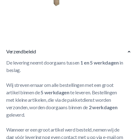
De
TopTable Wood Voetbaltafel
heeft 13 mm
telescoopstangen, een luxe hout-look en is veilig voor
kinderen. Compact, stijlvol en compleet met 2
voetbalballetjes.
Meer Lezen
Verzendbeleid
De levering neemt doorgaans tussen
1 en 5 werkdagen
in
beslag.
Wij streven ernaar om alle bestellingen met een groot
artikel binnen de
5 werkdagen
te leveren. Bestellingen
met kleine artikelen, die via de pakketdienst worden
verzonden, worden doorgaans binnen de
2 werkdagen
geleverd.
Wanneer er een groot artikel werd besteld, nemen wij de
dag vóór levering nog even contact met u op via e-mail om