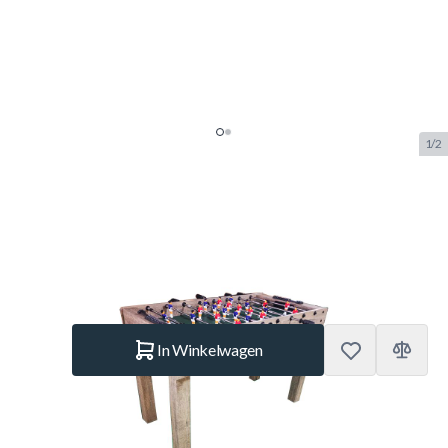
1/2
TopTable Wood Voetbaltafel
SKU:
TT.VC0191
Merk:
TopTable
€ 149,85
Op voorraad
Aantal
In Winkelwagen
Korte Beschrijving