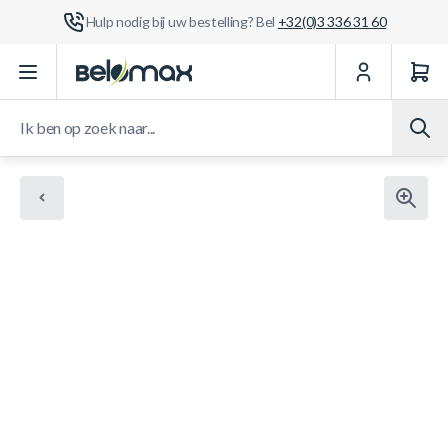
Hulp nodig bij uw bestelling? Bel
+32(0)3 336 31 60
Ga naar de inhoud
Ik ben op zoek naar...