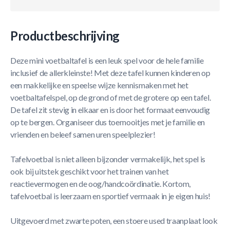
Productbeschrijving
Deze mini voetbaltafel is een leuk spel voor de hele familie
inclusief de allerkleinste! Met deze tafel kunnen kinderen op
een makkelijke en speelse wijze kennismaken met het
voetbaltafelspel, op de grond of met de grotere op een tafel.
De tafel zit stevig in elkaar en is door het formaat eenvoudig
op te bergen. Organiseer dus toernooitjes met je familie en
vrienden en beleef samen uren speelplezier!
Tafelvoetbal is niet alleen bijzonder vermakelijk, het spel is
ook bij uitstek geschikt voor het trainen van het
reactievermogen en de oog/handcoördinatie. Kortom,
tafelvoetbal is leerzaam en sportief vermaak in je eigen huis!
Uitgevoerd met zwarte poten, een stoere used traanplaat look