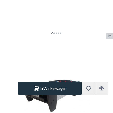
1/5
TopTable Voetbaltafel Topper
SKU:
TT.VC0185
Merk:
TopTable
€ 89,85
Op voorraad
Aantal
In Winkelwagen
Korte Beschrijving