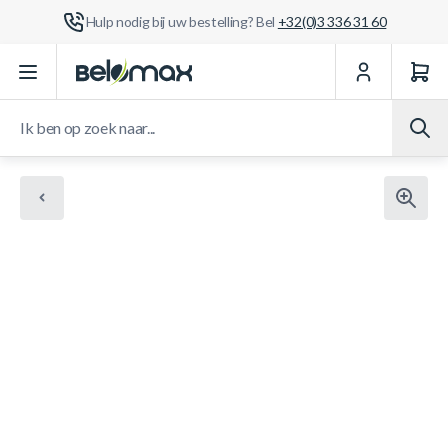
Hulp nodig bij uw bestelling? Bel
+32(0)3 336 31 60
Ga naar de inhoud
Ik ben op zoek naar...