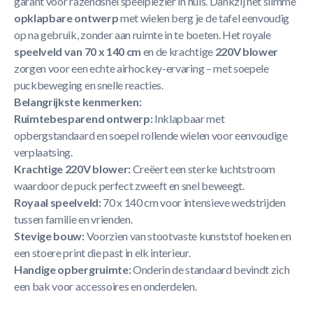
garant voor razendsnel speelplezier in huis. Dankzij het slimme
opklapbare ontwerp
met wielen berg je de tafel eenvoudig
op na gebruik, zonder aan ruimte in te boeten. Het royale
speelveld van 70 x 140 cm
en de krachtige
220V blower
zorgen voor een echte airhockey-ervaring – met soepele
puckbeweging en snelle reacties.
Belangrijkste kenmerken:
Ruimtebesparend ontwerp:
Inklapbaar met
opbergstandaard en soepel rollende wielen voor eenvoudige
verplaatsing.
Krachtige 220V blower:
Creëert een sterke luchtstroom
waardoor de puck perfect zweeft en snel beweegt.
Royaal speelveld:
70 x 140 cm voor intensieve wedstrijden
tussen familie en vrienden.
Stevige bouw:
Voorzien van stootvaste kunststof hoeken en
een stoere print die past in elk interieur.
Handige opbergruimte:
Onderin de standaard bevindt zich
een bak voor accessoires en onderdelen.