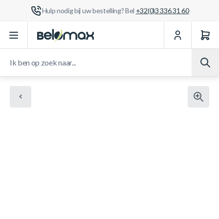
Hulp nodig bij uw bestelling? Bel
+32(0)3 336 31 60
Ga naar de inhoud
Ik ben op zoek naar...