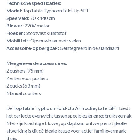
Technische specificaties:
Model:
TopTable Typhoon Fold-Up 5FT
Speelveld:
70 x 140 cm
Blower:
220V motor
Hoeken:
Stootvast kunststof
Mobiliteit:
Opvouwbaar met wielen
Accessoire-opbergbak:
Geïntegreerd in de standaard
Meegeleverde accessoires:
2 pushers (75 mm)
2 vilten voor pushers
2 pucks (63 mm)
Manual counters
De
TopTable Typhoon Fold-Up Airhockeytafel 5FT
biedt
het perfecte evenwicht tussen speelplezier en gebruiksgemak.
Met zijn krachtige blower, opklapbaar ontwerp en stijlvolle
afwerking is dit dé ideale keuze voor actief familievermaak
thuis.