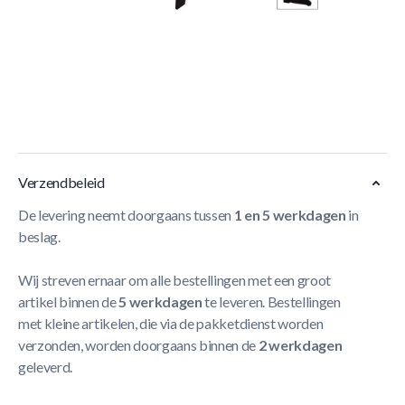
Korte Beschrijving
De
TopTable Typhoon Fold-Up Airhockeytafel 5FT
is
een compacte, inklapbare tafel met 220V blower en
wielen. Krachtig, ruimtebesparend en perfect voor snel
familieplezier.
Meer Lezen
Verzendbeleid
De levering neemt doorgaans tussen
1 en 5 werkdagen
in
beslag.
Wij streven ernaar om alle bestellingen met een groot
artikel binnen de
5 werkdagen
te leveren. Bestellingen
met kleine artikelen, die via de pakketdienst worden
verzonden, worden doorgaans binnen de
2 werkdagen
geleverd.