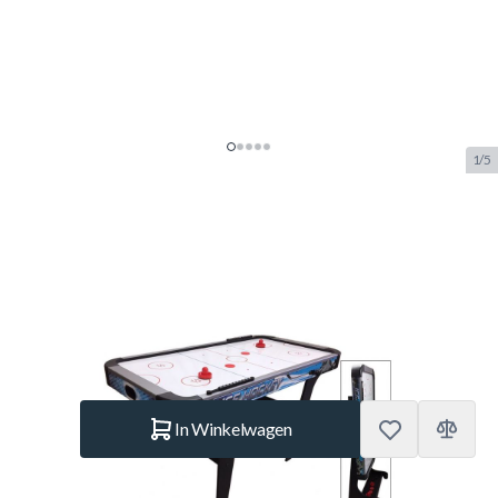
1/5
TopTable Typhoon Fold-Up
Airhockeytafel 5FT
SKU:
TT.AC0027
Merk:
TopTable
€ 284,85
Op voorraad
Aantal
In Winkelwagen