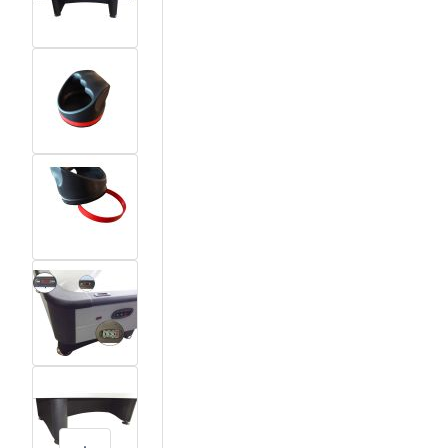
View larger image
View larger image
View larger image
View larger image