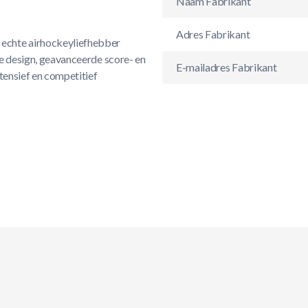
Naam Fabrikant
Adres Fabrikant
n echte airhockeyliefhebber
ële design, geavanceerde score- en
E-mailadres Fabrikant
ntensief en competitief