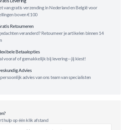
ratis Levering
t van gratis verzending in Nederland en België voor
ellingen boven €100
ratis Retourneren
gedachten veranderd? Retourneer je artikelen binnen 14
n
lexibele Betaalopties
l vooraf of gemakkelijk bij levering—jij kiest!
eskundig Advies
 persoonlijk advies van ons team van specialisten
en?
t hulp op één klik afstand