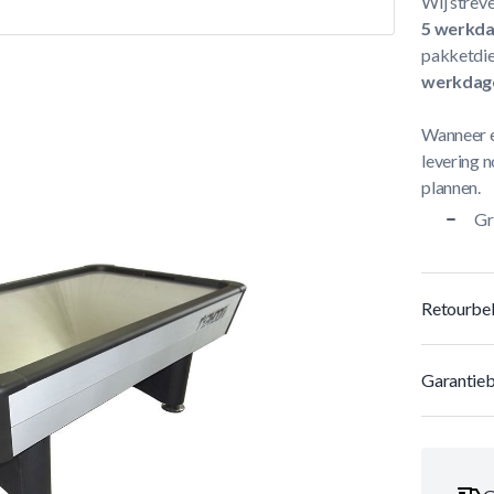
Wij streve
5 werkd
pakketdie
werkdag
Wanneer e
levering n
plannen.
Gr
Retourbel
Garantieb