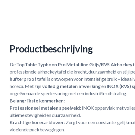
Productbeschrijving
De
TopTable Typhoon Pro Metal-line Grijs/RVS Airhockeyt
professionele airhockeytafel die kracht, duurzaamheid en stijl 
hufterproof
tafel is ontworpen voor intensief gebruik – ideaal 
horeca. Met zijn
volledig metalen afwerking
en
INOX (RVS) s
ongeëvenaarde speelervaring met een industriële uitstraling.
Belangrijkste kenmerken:
Professioneel metalen speelveld:
INOX oppervlak met volle
ultieme stevigheid en duurzaamheid.
Krachtige horeca-blower:
Zorgt voor een constante, gelijkmat
vloeiende puckbewegingen.