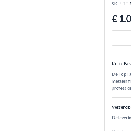
SKU:
TT.
€ 1.
Aantal
Korte Bes
De
TopTa
metalen f
profession
Verzendb
De leveri