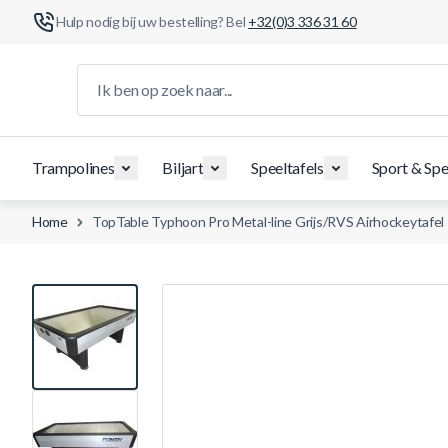
Hulp nodig bij uw bestelling? Bel
+32(0)3 336 31 60
Ga naar de inhoud
Ik ben op zoek naar...
Trampolines
Biljart
Speeltafels
Sport & Spe
Home
TopTable Typhoon Pro Metal-line Grijs/RVS Airhockeytafel
View larger image
View larger image