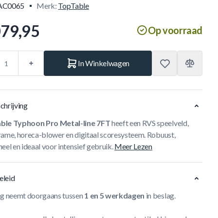
AC0065
Merk:
TopTable
079,95
Op voorraad
In Winkelwagen
chrijving
ble Typhoon Pro Metal-line 7FT
heeft een RVS speelveld,
rame, horeca-blower en digitaal scoresysteem. Robuust,
eel en ideaal voor intensief gebruik.
Meer Lezen
eleid
ng neemt doorgaans tussen
1 en 5 werkdagen
in beslag.