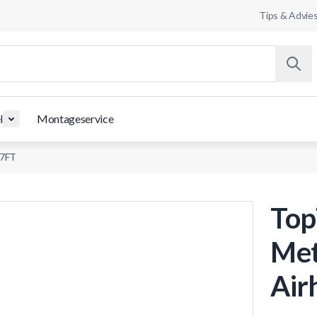
Tips & Advie
l
Montageservice
 7FT
Top
Met
Air