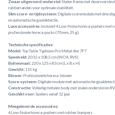
Zwaar uitgevoerd onderstel:
Stalen frame met dwarsverstevi
rubberranden voor optimale stabiliteit.
Slim score- en tijdsysteem:
Digitale scoremodule met drie dis
en automatische goaldetectie.
Luxe accessoires:
Inclusief 4 Low-Noise horeca-pushers met 
professionele horeca-pucks (70 mm, 25 g).
Technische specificaties:
Model:
TopTable Typhoon Pro Metal-line 7FT
Speelveld:
203,5 x 108,5 cm (INOX, RVS)
Buitenmaat:
220 x 125 x 83 cm (L x B x H)
Gewicht:
115 kg
Blower:
Professionele horeca-blower
Score-systeem:
Digitale module met automatische goaldetectie
Constructie:
Volledig metalen body met stalen onderstel en RV
Geschikt voor:
Spelers vanaf 12 jaar
Meegeleverde accessoires:
4 Low-Noise horeca-pushers met rubber bumpers