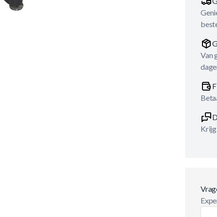
G
Genie
best
G
Van 
dage
F
Betaa
D
Krijg
Vrag
Exper