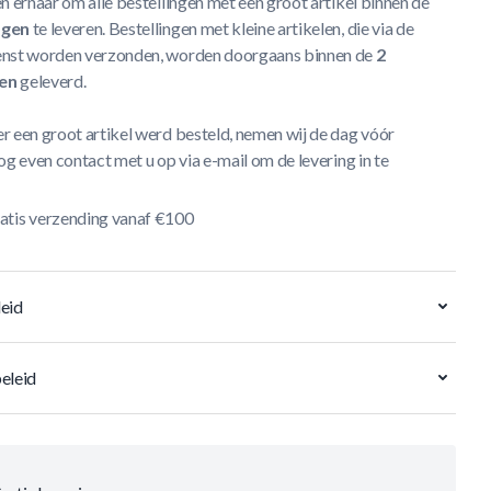
n ernaar om alle bestellingen met een groot artikel binnen de
agen
te leveren. Bestellingen met kleine artikelen, die via de
nst worden verzonden, worden doorgaans binnen de
2
en
geleverd.
r een groot artikel werd besteld, nemen wij de dag vóór
og even contact met u op via e-mail om de levering in te
atis verzending vanaf €100
eid
eleid