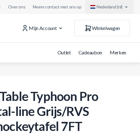
s
Over ons
Neem contact met ons op
Nederland (nl)
Mijn Account
Winkelwagen
Outlet
Cadeaubon
Merken
Table Typhoon Pro
al-line Grijs/RVS
hockeytafel 7FT