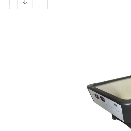
View larger image
View larger image