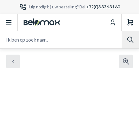
Hulp nodig bij uw bestelling? Bel
+32(0)3 336 31 60
Ga naar de inhoud
Ik ben op zoek naar...