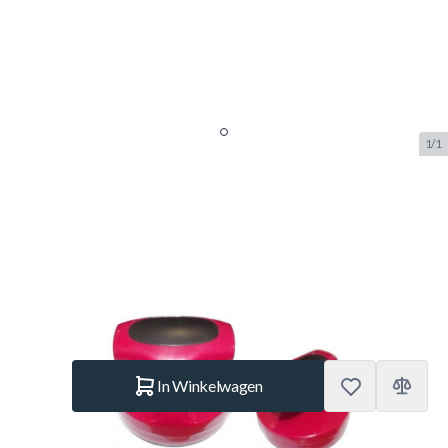
1/1
TopTable T-greep pusher Semi-
Pro
SKU:
TT.AC0785
Merk:
TopTable
€ 7,50
Op voorraad
Aantal
In Winkelwagen