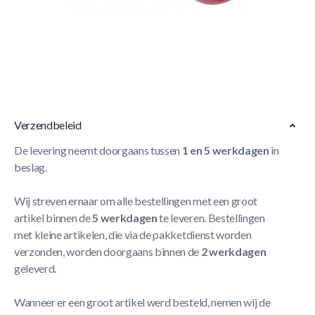
Korte Beschrijving
Professionele pusher, goede grip en snelle actie!
Rood
kunststof, 96mm doorsnee en met vervangbare vilt zool.
Meer Lezen
Verzendbeleid
De levering neemt doorgaans tussen
1 en 5 werkdagen
in
beslag.
Wij streven ernaar om alle bestellingen met een groot
artikel binnen de
5 werkdagen
te leveren. Bestellingen
met kleine artikelen, die via de pakketdienst worden
verzonden, worden doorgaans binnen de
2 werkdagen
geleverd.
Wanneer er een groot artikel werd besteld, nemen wij de