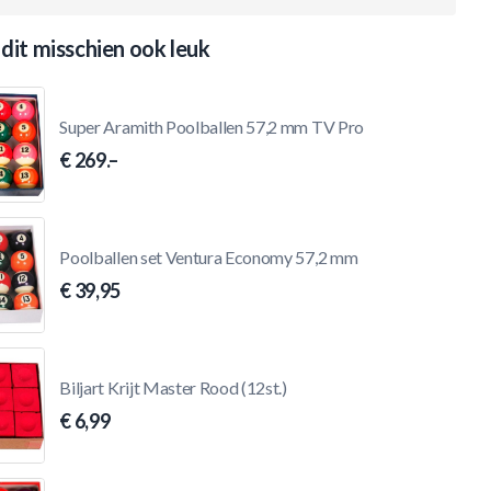
 dit misschien ook leuk
Super Aramith Poolballen 57,2 mm TV Pro
€ 269.–
Poolballen set Ventura Economy 57,2 mm
€ 39,95
Biljart Krijt Master Rood (12st.)
€ 6,99