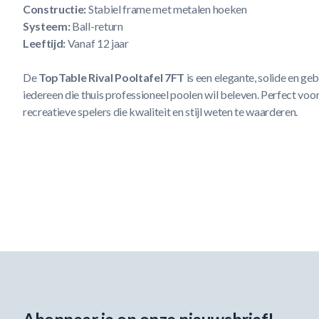
Constructie:
Stabiel frame met metalen hoeken
Systeem:
Ball-return
Leeftijd:
Vanaf 12 jaar
De
TopTable Rival Pooltafel 7FT
is een elegante, solide en ge
iedereen die thuis professioneel poolen wil beleven. Perfect voo
recreatieve spelers die kwaliteit en stijl weten te waarderen.