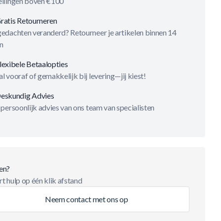
ellingen boven €100
ratis Retourneren
gedachten veranderd? Retourneer je artikelen binnen 14
n
lexibele Betaalopties
l vooraf of gemakkelijk bij levering—jij kiest!
eskundig Advies
 persoonlijk advies van ons team van specialisten
en?
t hulp op één klik afstand
Neem contact met ons op