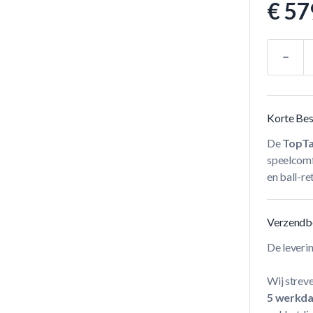
€ 57
Aantal
Korte Bes
De
TopTa
speelcomf
en ball-re
Verzendb
De leveri
Wij streve
5 werkd