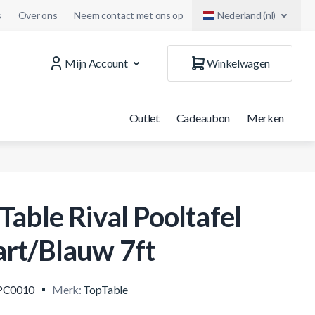
s
Over ons
Neem contact met ons op
Nederland (nl)
Mijn Account
Winkelwagen
Outlet
Cadeaubon
Merken
Table Rival Pooltafel
rt/Blauw 7ft
PC0010
Merk:
TopTable