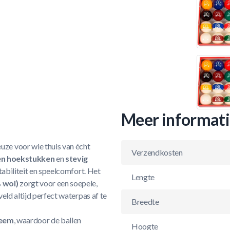
Meer informat
euze voor wie thuis van écht
Verzendkosten
en hoekstukken
en
stevig
stabiliteit en speelcomfort. Het
Lengte
 wol)
zorgt voor een soepele,
veld altijd perfect waterpas af te
Breedte
teem
, waardoor de ballen
Hoogte