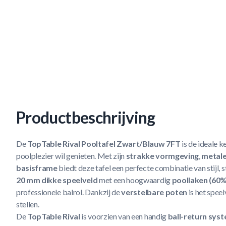
Productbeschrijving
De
TopTable Rival Pooltafel Zwart/Blauw 7FT
is de ideale k
poolplezier wil genieten. Met zijn
strakke vormgeving
,
metal
basisframe
biedt deze tafel een perfecte combinatie van stijl, 
20 mm dikke speelveld
met een hoogwaardig
poollaken (60%
professionele balrol. Dankzij de
verstelbare poten
is het speel
stellen.
De
TopTable Rival
is voorzien van een handig
ball-return sys