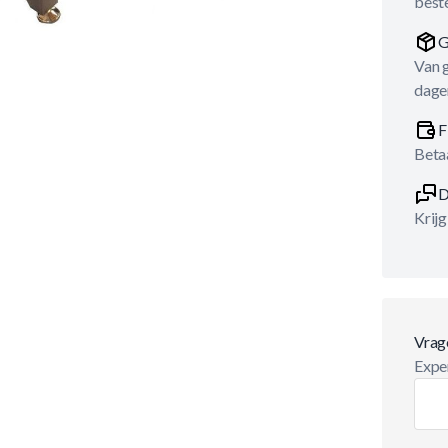
best
G
Van 
dage
F
Betaa
D
Krijg
Vrag
Exper