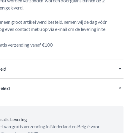
nst worden verzonden, worden doorgaans binnen de
2
en
geleverd.
r een groot artikel werd besteld, nemen wij de dag vóór
og even contact met u op via e-mail om de levering in te
atis verzending vanaf €100
eid
eleid
ratis Levering
t van gratis verzending in Nederland en België voor