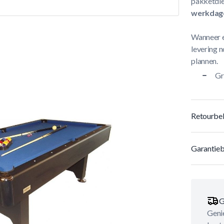
pakketdie
werkdag
Wanneer e
levering n
plannen.
Gr
Retourbel
Garantieb
G
Genie