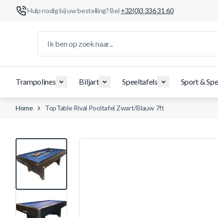
Hulp nodig bij uw bestelling? Bel
+32(0)3 336 31 60
Ga naar de inhoud
Ik ben op zoek naar...
Trampolines
Biljart
Speeltafels
Sport & Spe
Home
TopTable Rival Pooltafel Zwart/Blauw 7ft
View larger image
View larger image