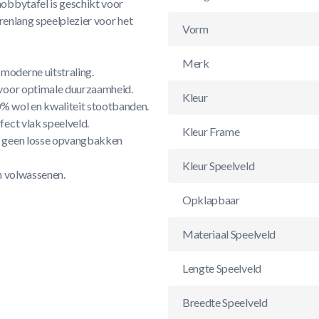
obbytafel is geschikt voor
renlang speelplezier voor het
Vorm
Merk
oderne uitstraling.
voor optimale duurzaamheid.
Kleur
 wol en kwaliteit stootbanden.
fect vlak speelveld.
Kleur Frame
– geen losse opvangbakken
Kleur Speelveld
en volwassenen.
Opklapbaar
Materiaal Speelveld
Lengte Speelveld
Breedte Speelveld