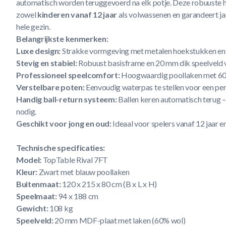
automatisch worden teruggevoerd na elk potje. Deze robuuste h
zowel
kinderen vanaf 12 jaar
als volwassenen en garandeert ja
hele gezin.
Belangrijkste kenmerken:
Luxe design:
Strakke vormgeving met metalen hoekstukken en m
Stevig en stabiel:
Robuust basisframe en 20 mm dik speelveld 
Professioneel speelcomfort:
Hoogwaardig poollaken met 60%
Verstelbare poten:
Eenvoudig waterpas te stellen voor een per
Handig ball-return systeem:
Ballen keren automatisch terug 
nodig.
Geschikt voor jong en oud:
Ideaal voor spelers vanaf 12 jaar 
Technische specificaties:
Model:
TopTable Rival 7FT
Kleur:
Zwart met blauw poollaken
Buitenmaat:
120 x 215 x 80 cm (B x L x H)
Speelmaat:
94 x 188 cm
Gewicht:
108 kg
Speelveld:
20 mm MDF-plaat met laken (60% wol)