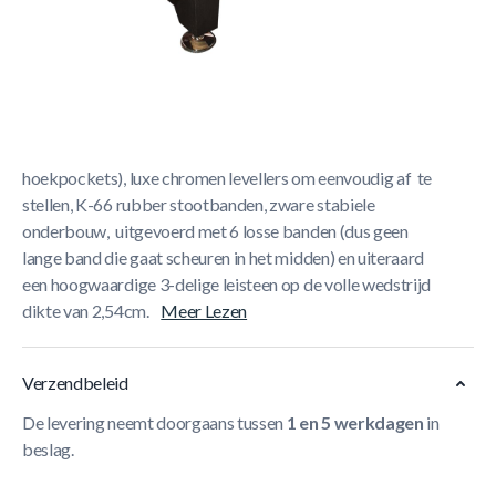
Korte Beschrijving
De Pooltafel TopTable Break Tournament-Carbon is de
goedkoopste pooltafel van de hele Benelux die aan de
belangrijkste punten voldoet zoals Chromen metalen
pocket plates (daardoor stoot je de banden niet stuk bij de
hoekpockets), luxe chromen levellers om eenvoudig af te
stellen, K-66 rubber stootbanden, zware stabiele
onderbouw, uitgevoerd met 6 losse banden (dus geen
lange band die gaat scheuren in het midden) en uiteraard
een hoogwaardige 3-delige leisteen op de volle wedstrijd
dikte van 2,54cm.
Meer Lezen
Verzendbeleid
De levering neemt doorgaans tussen
1 en 5 werkdagen
in
beslag.