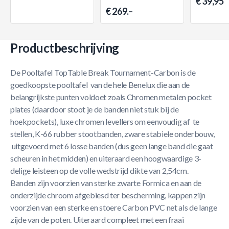
€ 39,95
€ 269.–
Productbeschrijving
De Pooltafel TopTable Break Tournament-Carbon is de
goedkoopste pooltafel van de hele Benelux die aan de
belangrijkste punten voldoet zoals Chromen metalen pocket
plates (daardoor stoot je de banden niet stuk bij de
hoekpockets), luxe chromen levellers om eenvoudig af te
stellen, K-66 rubber stootbanden, zware stabiele onderbouw,
uitgevoerd met 6 losse banden (dus geen lange band die gaat
scheuren in het midden) en uiteraard een hoogwaardige 3-
delige leisteen op de volle wedstrijd dikte van 2,54cm.
Banden zijn voorzien van sterke zwarte Formica en aan de
onderzijde chroom afgebiesd ter bescherming, kappen zijn
voorzien van een sterke en stoere Carbon PVC net als de lange
zijde van de poten. Uiteraard compleet met een fraai