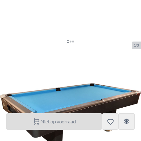
1/3
Pooltafel TopTable Break
Tournament-Carbon 6FT
SKU:
TT.PC0043-6
Merk:
TopTable
€ 1.399,90
Niet op voorraad