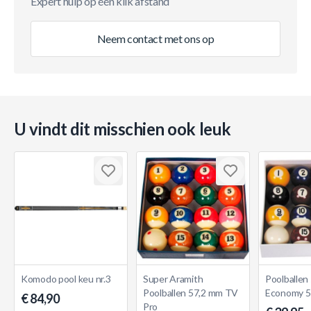
Expert hulp op één klik afstand
Neem contact met ons op
U vindt dit misschien ook leuk
Komodo pool keu nr.3
Super Aramith
Poolballen
Poolballen 57,2 mm TV
Economy 5
€ 84,90
Pro