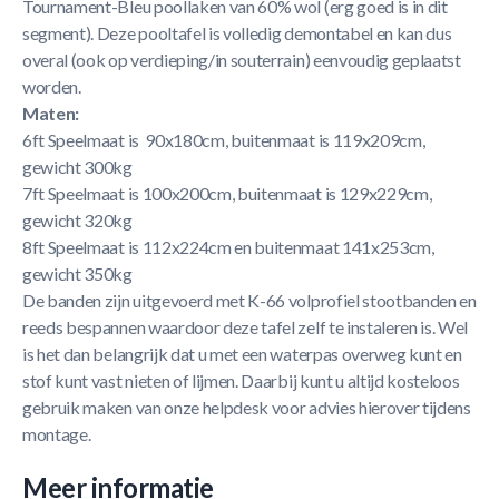
Tournament-Bleu poollaken van 60% wol (erg goed is in dit
segment). Deze pooltafel is volledig demontabel en kan dus
overal (ook op verdieping/in souterrain) eenvoudig geplaatst
worden.
Maten:
6ft Speelmaat is 90x180cm, buitenmaat is 119x209cm,
gewicht 300kg
7ft Speelmaat is 100x200cm, buitenmaat is 129x229cm,
gewicht 320kg
8ft Speelmaat is 112x224cm en buitenmaat 141x253cm,
gewicht 350kg
De banden zijn uitgevoerd met K-66 volprofiel stootbanden en
reeds bespannen waardoor deze tafel zelf te instaleren is. Wel
is het dan belangrijk dat u met een waterpas overweg kunt en
stof kunt vast nieten of lijmen. Daarbij kunt u altijd kosteloos
gebruik maken van onze helpdesk voor advies hierover tijdens
montage.
Meer informatie