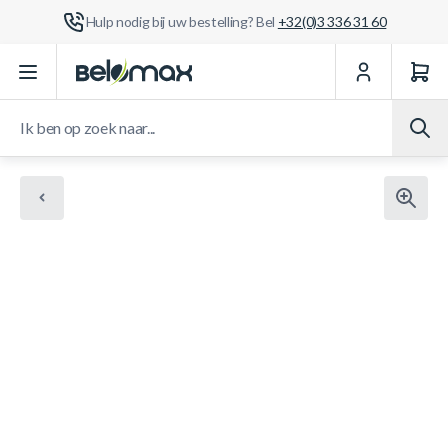
Hulp nodig bij uw bestelling? Bel
+32(0)3 336 31 60
Ga naar de inhoud
Ik ben op zoek naar...