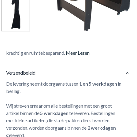
Korte Beschrijving
De
TopTable Twist 2in1 Max Airhockey/Pooltafel 6FT
combineert pool en airhockey in één draaibare tafel met
220V blower, zwenkwielen en stabiele bouw. Stijlvol,
krachtig en ruimtebesparend.
Meer Lezen
Verzendbeleid
De levering neemt doorgaans tussen
1 en 5 werkdagen
in
beslag.
Wij streven ernaar om alle bestellingen met een groot
artikel binnen de
5 werkdagen
te leveren. Bestellingen
met kleine artikelen, die via de pakketdienst worden
verzonden, worden doorgaans binnen de
2 werkdagen
geleverd.