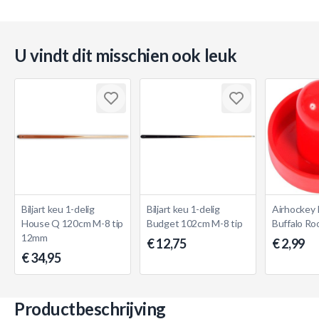
U vindt dit misschien ook leuk
Biljart keu 1-delig
Biljart keu 1-delig
Airhockey
House Q 120cm M-8 tip
Budget 102cm M-8 tip
Buffalo R
12mm
€ 12,75
€ 2,99
€ 34,95
Productbeschrijving