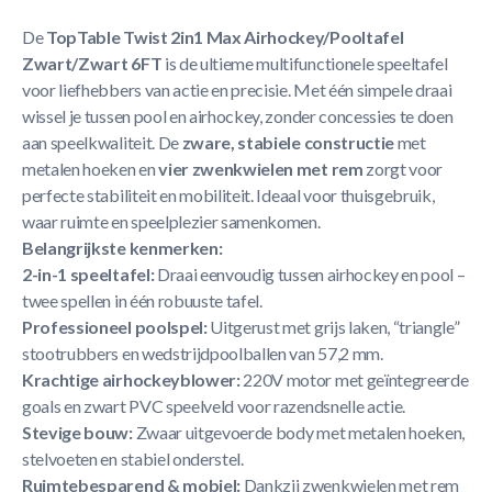
De
TopTable Twist 2in1 Max Airhockey/Pooltafel
Zwart/Zwart 6FT
is de ultieme multifunctionele speeltafel
voor liefhebbers van actie en precisie. Met één simpele draai
wissel je tussen pool en airhockey, zonder concessies te doen
aan speelkwaliteit. De
zware, stabiele constructie
met
metalen hoeken en
vier zwenkwielen met rem
zorgt voor
perfecte stabiliteit en mobiliteit. Ideaal voor thuisgebruik,
waar ruimte en speelplezier samenkomen.
Belangrijkste kenmerken:
2-in-1 speeltafel:
Draai eenvoudig tussen airhockey en pool –
twee spellen in één robuuste tafel.
Professioneel poolspel:
Uitgerust met grijs laken, “triangle”
stootrubbers en wedstrijdpoolballen van 57,2 mm.
Krachtige airhockeyblower:
220V motor met geïntegreerde
goals en zwart PVC speelveld voor razendsnelle actie.
Stevige bouw:
Zwaar uitgevoerde body met metalen hoeken,
stelvoeten en stabiel onderstel.
Ruimtebesparend & mobiel:
Dankzij zwenkwielen met rem