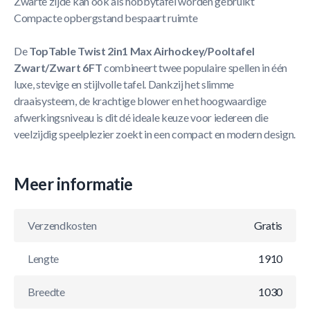
Zwarte zijde kan ook als hobbytafel worden gebruikt
Compacte opbergstand bespaart ruimte
De
TopTable Twist 2in1 Max Airhockey/Pooltafel
Zwart/Zwart 6FT
combineert twee populaire spellen in één
luxe, stevige en stijlvolle tafel. Dankzij het slimme
draaisysteem, de krachtige blower en het hoogwaardige
afwerkingsniveau is dit dé ideale keuze voor iedereen die
veelzijdig speelplezier zoekt in een compact en modern design.
Meer informatie
Verzendkosten
Gratis
Lengte
1910
Breedte
1030