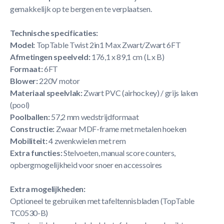
gemakkelijk op te bergen en te verplaatsen.
Technische specificaties:
Model:
TopTable Twist 2in1 Max Zwart/Zwart 6FT
Afmetingen speelveld:
176,1 x 89,1 cm (L x B)
Formaat:
6FT
Blower:
220V motor
Materiaal speelvlak:
Zwart PVC (airhockey) / grijs laken
(pool)
Poolballen:
57,2 mm wedstrijdformaat
Constructie:
Zwaar MDF-frame met metalen hoeken
Mobiliteit:
4 zwenkwielen met rem
Extra functies:
Stelvoeten, manual score counters,
opbergmogelijkheid voor snoer en accessoires
Extra mogelijkheden:
Optioneel te gebruiken met tafeltennisbladen (TopTable
TC0530-B)