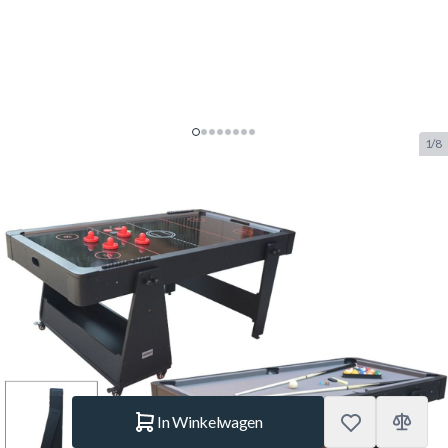
1/8
TopTable Twist 2in1 Max
Airhockey/Pooltafel
Zwart/Zwart 6FT
SKU:
TT.AC0035-GB
Merk:
TopTable
€ 619,85
Op voorraad
Aantal
In Winkelwagen