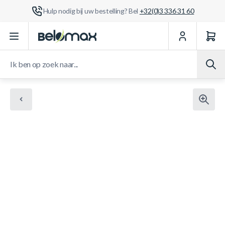
Hulp nodig bij uw bestelling? Bel
+32(0)3 336 31 60
Ga naar de inhoud
Ik ben op zoek naar...