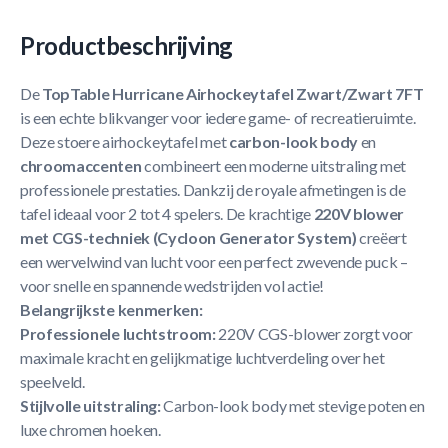
Productbeschrijving
De
TopTable Hurricane Airhockeytafel Zwart/Zwart 7FT
is een echte blikvanger voor iedere game- of recreatieruimte.
Deze stoere airhockeytafel met
carbon-look body
en
chroomaccenten
combineert een moderne uitstraling met
professionele prestaties. Dankzij de royale afmetingen is de
tafel ideaal voor 2 tot 4 spelers. De krachtige
220V blower
met CGS-techniek (Cycloon Generator System)
creëert
een wervelwind van lucht voor een perfect zwevende puck –
voor snelle en spannende wedstrijden vol actie!
Belangrijkste kenmerken:
Professionele luchtstroom:
220V CGS-blower zorgt voor
maximale kracht en gelijkmatige luchtverdeling over het
speelveld.
Stijlvolle uitstraling:
Carbon-look body met stevige poten en
luxe chromen hoeken.