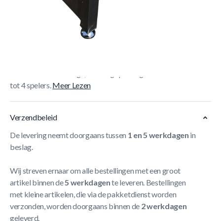
Korte Beschrijving
De
TopTable Hurricane Airhockeytafel 7FT
heeft een
carbon-look body, 220V CGS-blower en elektronisch
scorebord. Luxe design, krachtig spel en geschikt voor 2
tot 4 spelers.
Meer Lezen
Verzendbeleid
De levering neemt doorgaans tussen
1 en 5 werkdagen
in
beslag.
Wij streven ernaar om alle bestellingen met een groot
artikel binnen de
5 werkdagen
te leveren. Bestellingen
met kleine artikelen, die via de pakketdienst worden
verzonden, worden doorgaans binnen de
2 werkdagen
geleverd.