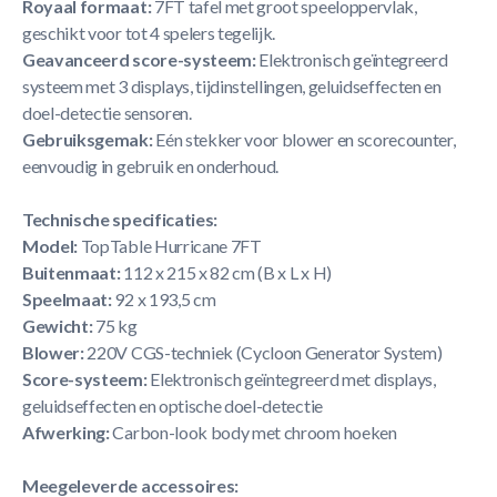
Royaal formaat:
7FT tafel met groot speeloppervlak,
geschikt voor tot 4 spelers tegelijk.
Geavanceerd score-systeem:
Elektronisch geïntegreerd
systeem met 3 displays, tijdinstellingen, geluidseffecten en
doel-detectie sensoren.
Gebruiksgemak:
Eén stekker voor blower en scorecounter,
eenvoudig in gebruik en onderhoud.
Technische specificaties:
Model:
TopTable Hurricane 7FT
Buitenmaat:
112 x 215 x 82 cm (B x L x H)
Speelmaat:
92 x 193,5 cm
Gewicht:
75 kg
Blower:
220V CGS-techniek (Cycloon Generator System)
Score-systeem:
Elektronisch geïntegreerd met displays,
geluidseffecten en optische doel-detectie
Afwerking:
Carbon-look body met chroom hoeken
Meegeleverde accessoires: