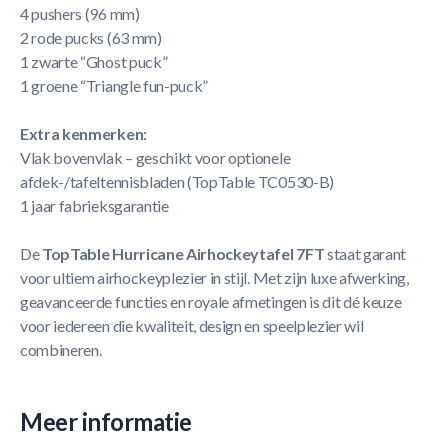
4 pushers (96 mm)
2 rode pucks (63 mm)
1 zwarte “Ghost puck”
1 groene “Triangle fun-puck”
Extra kenmerken:
Vlak bovenvlak – geschikt voor optionele
afdek-/tafeltennisbladen (TopTable TC0530-B)
1 jaar fabrieksgarantie
De
TopTable Hurricane Airhockeytafel 7FT
staat garant
voor ultiem airhockeyplezier in stijl. Met zijn luxe afwerking,
geavanceerde functies en royale afmetingen is dit dé keuze
voor iedereen die kwaliteit, design en speelplezier wil
combineren.
Meer informatie