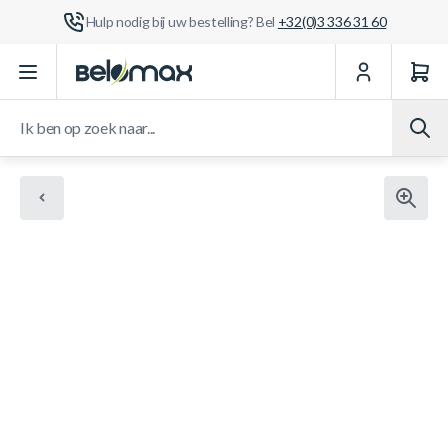
Hulp nodig bij uw bestelling? Bel
+32(0)3 336 31 60
Ga naar de inhoud
Ik ben op zoek naar...