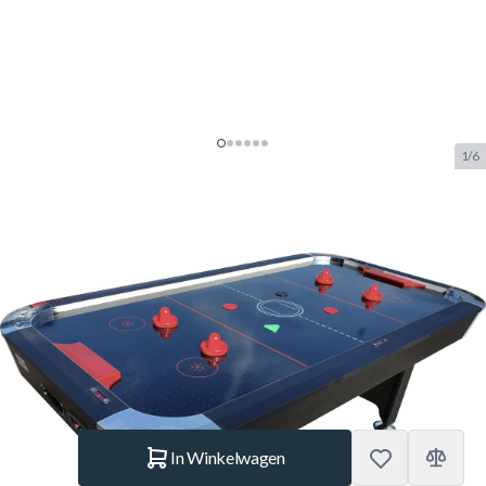
1/6
TopTable Hurricane
Airhockeytafel Zwart / Zwart
7FT
SKU:
TT.AC0057-BP
Merk:
TopTable
€ 519,85
Op voorraad
Aantal
In Winkelwagen