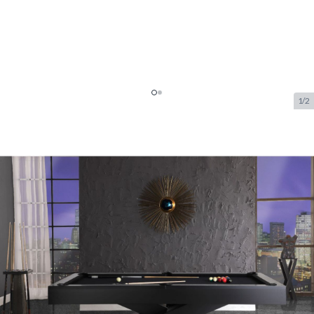
1/2
Top Table Pooltafel X-ONE Black
8FT
SKU:
TT.PC0380
Merk:
TopTable
€ 4.009,99
Op voorraad
Aanpasbare opties:
*
Heeft u graag dat wij de tafel bij u installeren op het gelijkvloers?