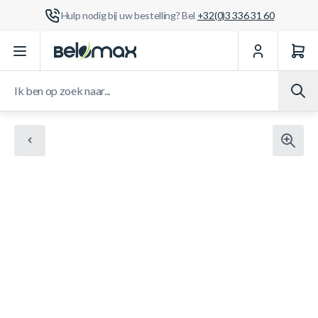
Hulp nodig bij uw bestelling? Bel
+32(0)3 336 31 60
Ga naar de inhoud
Ik ben op zoek naar...