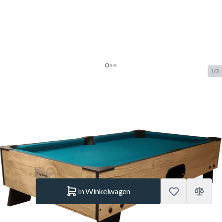
1/3
TopTable Pooltafel 8-ball topper-
Wood
SKU:
TT.PC0001-W
Merk:
TopTable
€ 79.–
Op voorraad
Aantal
In Winkelwagen