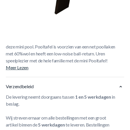
Korte Beschrijving
Deze mini pooltafel is erg leuk voor kinderen. Met deze
tafel kunnen ze op een makkelijke en speelse wijze
kennismaken met poolbiljart. Maar ook voor ouders met
de kinderen kunnen zich uitermate goed vermaken met
deze mini pool. Pooltafel is voorzien van een net poollaken
met 60%wol en heeft een low-noise ball-return. Uren
speelplezier met de hele familie met de mini Pooltafel!
Meer Lezen
Verzendbeleid
De levering neemt doorgaans tussen
1 en 5 werkdagen
in
beslag.
Wij streven ernaar om alle bestellingen met een groot
artikel binnen de
5 werkdagen
te leveren. Bestellingen