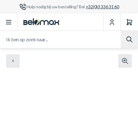
Hulp nodig bij uw bestelling? Bel
+32(0)3 336 31 60
Ga naar de inhoud
Ik ben op zoek naar...