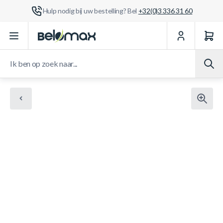
Hulp nodig bij uw bestelling? Bel
+32(0)3 336 31 60
Ga naar de inhoud
Ik ben op zoek naar...