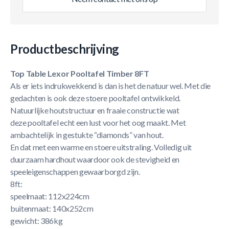
Productbeschrijving
Top Table Lexor Pooltafel Timber 8FT
Als er iets indrukwekkend is dan is het de natuur wel. Met die
gedachten is ook deze stoere pooltafel ontwikkeld.
Natuurlijke houtstructuur en fraaie constructie wat
deze pooltafel echt een lust voor het oog maakt. Met
ambachtelijk in gestukte “diamonds” van hout.
En dat met een warme en stoere uitstraling. Volledig uit
duurzaam hardhout waardoor ook de stevigheid en
speeleigenschappen gewaarborgd zijn.
8ft:
speelmaat: 112x224cm
buitenmaat: 140x252cm
gewicht: 386kg