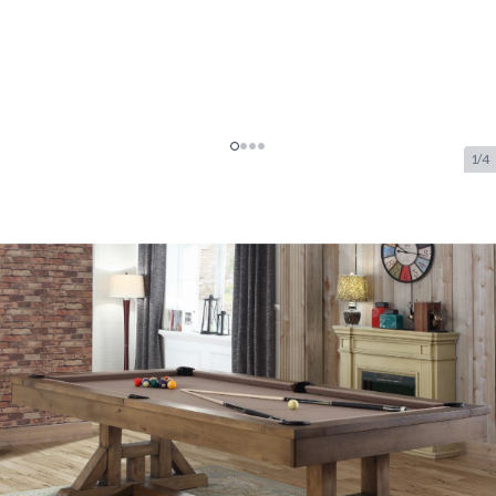
1/4
Top Table Lexor Pooltafel Timber
8FT
SKU:
TT.PC0368
Merk:
TopTable
€ 3.309,99
Op voorraad
Aanpasbare opties:
*
Heeft u graag dat wij de tafel bij u installeren op het gelijkvloers?