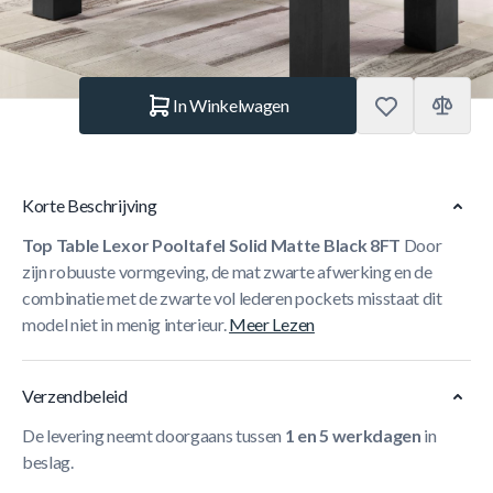
Aantal
In Winkelwagen
Korte Beschrijving
Top Table Lexor Pooltafel Solid Matte Black 8FT
Door
zijn robuuste vormgeving, de mat zwarte afwerking en de
combinatie met de zwarte vol lederen pockets misstaat dit
model niet in menig interieur.
Meer Lezen
Verzendbeleid
De levering neemt doorgaans tussen
1 en 5 werkdagen
in
beslag.