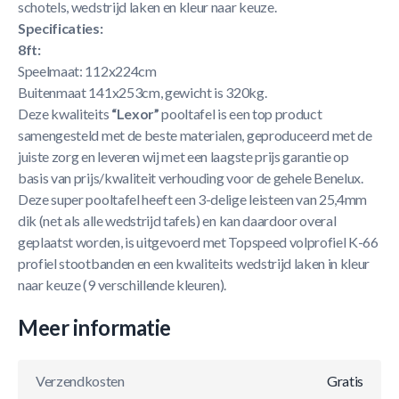
schotels, wedstrijd laken en kleur naar keuze.
Specificaties:
8ft:
Speelmaat: 112x224cm
Buitenmaat 141x253cm, gewicht is 320kg.
Deze kwaliteits
“Lexor”
pooltafel is een top product
samengesteld met de beste materialen, geproduceerd met de
juiste zorg en leveren wij met een laagste prijs garantie op
basis van prijs/kwaliteit verhouding voor de gehele Benelux.
Deze super pooltafel heeft een 3-delige leisteen van 25,4mm
dik (net als alle wedstrijd tafels) en kan daardoor overal
geplaatst worden, is uitgevoerd met Topspeed volprofiel K-66
profiel stootbanden en een kwaliteits wedstrijd laken in kleur
naar keuze (9 verschillende kleuren).
Meer informatie
Verzendkosten
Gratis