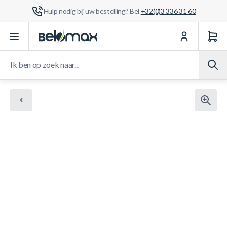
Hulp nodig bij uw bestelling? Bel
+32(0)3 336 31 60
Ga naar de inhoud
Ik ben op zoek naar...