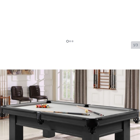
1/3
Top Table Lexor Pooltafel Solid
Matte Black 8FT
SKU:
TT.PC0376
Merk:
TopTable
€ 2.409,99
Op voorraad
Aanpasbare opties:
*
Heeft u graag dat wij de tafel bij u installeren op het gelijkvloers?