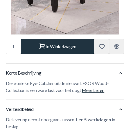
*
Heeft u graag dat wij de tafel bij u installeren op het gelijkvloers?
Aantal
In Winkelwagen
Korte Beschrijving
Deze unieke Eye-Catcher uit de nieuwe LEXOR Wood-
Collection is een ware lust voor het oog!
Meer Lezen
Verzendbeleid
De levering neemt doorgaans tussen
1 en 5 werkdagen
in
beslag.