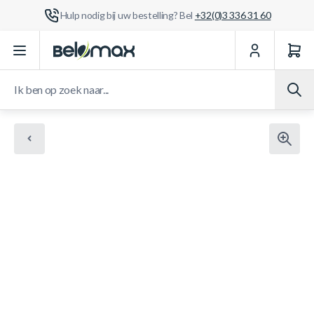
Hulp nodig bij uw bestelling? Bel
+32(0)3 336 31 60
Ga naar de inhoud
Ik ben op zoek naar...