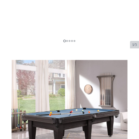
1/5
Top Table Lexor Pooltafel
Imperator Competition Pro
Black-Oak 9FT
SKU:
TT.PC0263
Merk:
TopTable
€ 3.249.–
Op voorraad
was
€ 3.736,69
-13%
Aanpasbare opties: