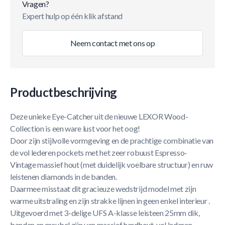
Vragen?
Expert hulp op één klik afstand
Neem contact met ons op
Productbeschrijving
Deze unieke Eye-Catcher uit de nieuwe LEXOR Wood-
Collection is een ware lust voor het oog!
Door zijn stijlvolle vormgeving en de prachtige combinatie van
de vol lederen pockets met het zeer robuust Espresso-
Vintage massief hout (met duidelijk voelbare structuur) en ruw
leistenen diamonds in de banden.
Daarmee misstaat dit gracieuze wedstrijd model met zijn
warme uitstraling en zijn strakke lijnen in geen enkel interieur .
Uitgevoerd met 3-delige UFS A-klasse leisteen 25mm dik,
banden en meubel zijn van massief hardhout, vol lederen