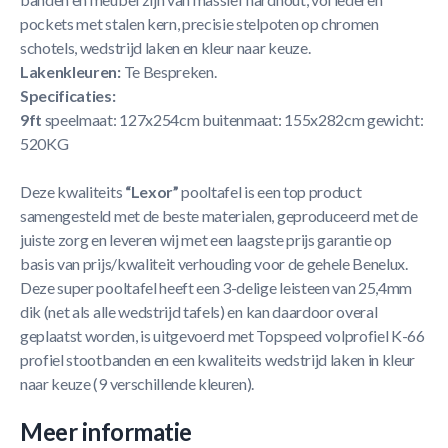
pockets met stalen kern, precisie stelpoten op chromen
schotels, wedstrijd laken en kleur naar keuze.
Lakenkleuren:
Te Bespreken.
Specificaties:
9ft
speelmaat: 127x254cm buitenmaat: 155x282cm gewicht:
520KG
Deze kwaliteits
“Lexor”
pooltafel is een top product
samengesteld met de beste materialen, geproduceerd met de
juiste zorg en leveren wij met een laagste prijs garantie op
basis van prijs/kwaliteit verhouding voor de gehele Benelux.
Deze super pooltafel heeft een 3-delige leisteen van 25,4mm
dik (net als alle wedstrijd tafels) en kan daardoor overal
geplaatst worden, is uitgevoerd met Topspeed volprofiel K-66
profiel stootbanden en een kwaliteits wedstrijd laken in kleur
naar keuze (9 verschillende kleuren).
Meer informatie