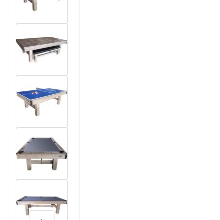
View larger image
View larger image
View larger image
View larger image