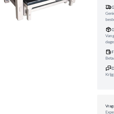
G
Genie
best
G
Van 
dage
F
Betaa
D
Krijg
Vrag
Exper