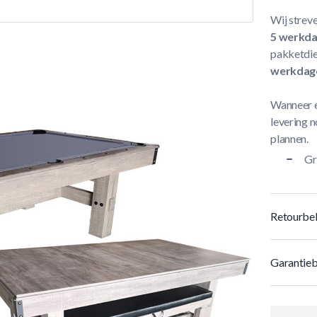
Wij streve
5 werkd
pakketdie
werkdag
Wanneer e
levering n
plannen.
Gr
Retourbel
Garantieb