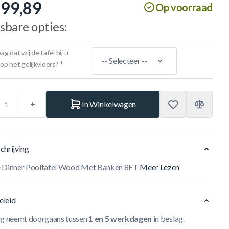
199,89
Op voorraad
sbare opties:
ag dat wij de tafel bij u
*
 op het gelijkvloers?
In Winkelwagen
chrijving
e Dinner Pooltafel Wood Met Banken 8FT
Meer Lezen
eleid
ng neemt doorgaans tussen
1 en 5 werkdagen
in beslag.