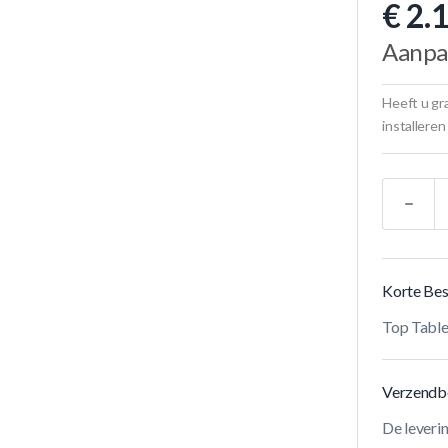
€ 2.
Aanpa
Heeft u gra
installeren
Aantal
Korte Bes
Top Tabl
Verzendb
De leveri