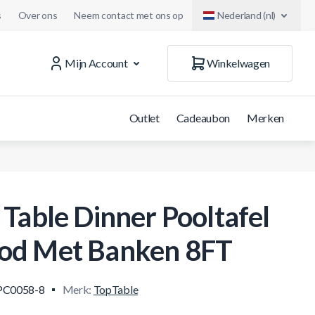
s
Over ons
Neem contact met ons op
Nederland (nl)
Mijn Account
Winkelwagen
Outlet
Cadeaubon
Merken
 Table Dinner Pooltafel
d Met Banken 8FT
PC0058-8
Merk:
TopTable