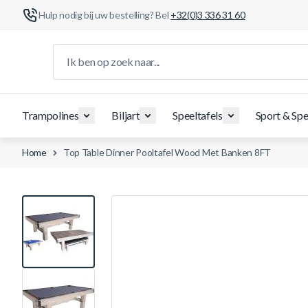
Hulp nodig bij uw bestelling? Bel
+32(0)3 336 31 60
Ga naar de inhoud
Ik ben op zoek naar...
Trampolines
Biljart
Speeltafels
Sport & Spe
Home
Top Table Dinner Pooltafel Wood Met Banken 8FT
View larger image
View larger image