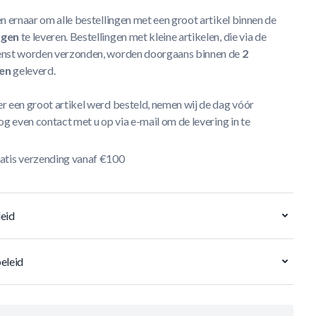
n ernaar om alle bestellingen met een groot artikel binnen de
agen
te leveren. Bestellingen met kleine artikelen, die via de
nst worden verzonden, worden doorgaans binnen de
2
en
geleverd.
r een groot artikel werd besteld, nemen wij de dag vóór
og even contact met u op via e-mail om de levering in te
atis verzending vanaf €100
eid
eleid