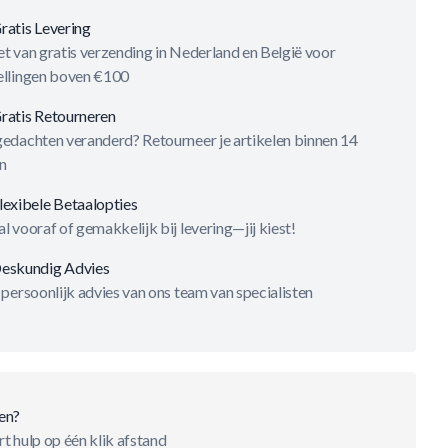
ratis Levering
t van gratis verzending in Nederland en België voor
ellingen boven €100
ratis Retourneren
gedachten veranderd? Retourneer je artikelen binnen 14
n
lexibele Betaalopties
l vooraf of gemakkelijk bij levering—jij kiest!
eskundig Advies
 persoonlijk advies van ons team van specialisten
en?
t hulp op één klik afstand