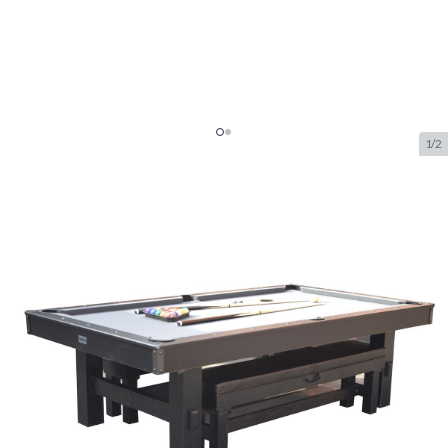
1/2
Top Table Dinner Pooltafel Black
Wood Met Banken 7FT
SKU:
TT.PC0060-7
Merk:
TopTable
€ 1.999,89
Op voorraad
Aanpasbare opties:
*
Heeft u graag dat wij de tafel bij u installeren op het gelijkvloers?