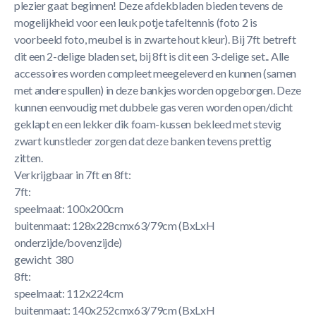
plezier gaat beginnen! Deze afdekbladen bieden tevens de
mogelijkheid voor een leuk potje tafeltennis (foto 2 is
voorbeeld foto, meubel is in zwarte hout kleur). Bij 7ft betreft
dit een 2-delige bladen set, bij 8ft is dit een 3-delige set.. Alle
accessoires worden compleet meegeleverd en kunnen (samen
met andere spullen) in deze bankjes worden opgeborgen. Deze
kunnen eenvoudig met dubbele gas veren worden open/dicht
geklapt en een lekker dik foam-kussen bekleed met stevig
zwart kunstleder zorgen dat deze banken tevens prettig
zitten.
Verkrijgbaar in 7ft en 8ft:
7ft:
speelmaat: 100x200cm
buitenmaat: 128x228cmx63/79cm (BxLxH
onderzijde/bovenzijde)
gewicht 380
8ft:
speelmaat: 112x224cm
buitenmaat: 140x252cmx63/79cm (BxLxH