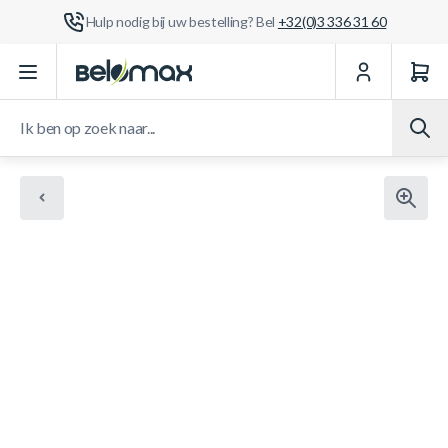
Hulp nodig bij uw bestelling? Bel
+32(0)3 336 31 60
Ga naar de inhoud
Ik ben op zoek naar...