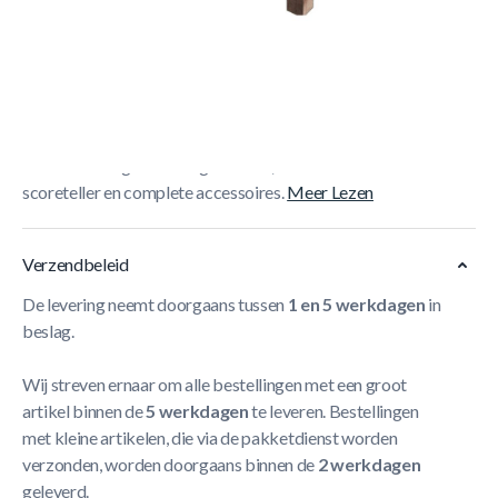
Korte Beschrijving
De
TopTable Dining Timber Airhockeytafel 7FT
combineert airhockey, tafeltennis en eettafel in één luxe
houtlook design. Krachtige blower, elektronische
scoreteller en complete accessoires.
Meer Lezen
Verzendbeleid
De levering neemt doorgaans tussen
1 en 5 werkdagen
in
beslag.
Wij streven ernaar om alle bestellingen met een groot
artikel binnen de
5 werkdagen
te leveren. Bestellingen
met kleine artikelen, die via de pakketdienst worden
verzonden, worden doorgaans binnen de
2 werkdagen
geleverd.