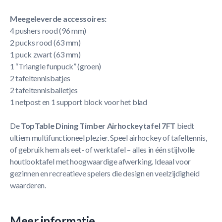
Meegeleverde accessoires:
4 pushers rood (96 mm)
2 pucks rood (63 mm)
1 puck zwart (63 mm)
1 “Triangle funpuck” (groen)
2 tafeltennisbatjes
2 tafeltennisballetjes
1 netpost en 1 support block voor het blad
De
TopTable Dining Timber Airhockeytafel 7FT
biedt
ultiem multifunctioneel plezier. Speel airhockey of tafeltennis,
of gebruik hem als eet- of werktafel – alles in één stijlvolle
houtlooktafel met hoogwaardige afwerking. Ideaal voor
gezinnen en recreatieve spelers die design en veelzijdigheid
waarderen.
Meer informatie