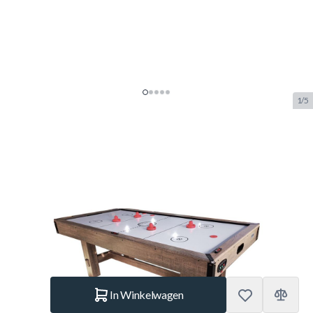
1/5
TopTable Dining Timber
Airhockeytafel Met Tafeltennis
Wood/Wit 7FT
SKU:
TT.AC0063
Merk:
TopTable
€ 549,90
Op voorraad
Aantal
In Winkelwagen