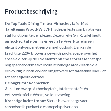
Productbeschrijving
De
TopTable Dining Timber Airhockeytafel Met
Tafeltennis Wood/Wit 7FT
is de perfecte combinatie van
stijl, functionaliteit en plezier. Deze unieke 3-in-1 tafel biedt
airhockey, tafeltennis én eettafel-/werktafel
in één
elegant ontwerp met een warme houtlook. Dankzij de
krachtige
220V blower
zweven de pucks soepel over het
speelveld, terwijl de luxe
elektronische scoreteller
het spel
nog spannender maakt. Inclusief handige afdekbladen die
eenvoudig kunnen worden omgetoverd tot tafeltennisblad – of
tot een stijlvolle eettafel.
Belangrijkste kenmerken:
3-in-1 ontwerp:
Airhockeytafel, tafeltennistafel én
eet-/werktafel in één stijlvolle uitvoering.
Krachtige luchtstroom:
Sterke blower zorgt voor
razendsnelle puckactie en soepel spelverloop.