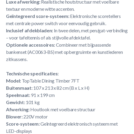
Luxe afwerking:
Realistische houtstructuur met voelbare
textuur en moderne witte accenten.
Geïntegreerd score-systeem:
Elektronische scoretellers
met centrale power switch voor eenvoudig gebruik.
Inclusief afdekbladen:
In twee delen, met pen/gat-verbinding
– voor tafeltennis of als stijlvolle afdektafel.
Optionele accessoires:
Combineer met bijpassende
bankenset (AC0063-BS) met opbergruimte en kunstlederen
zitkussens.
Technische specificaties:
Model:
TopTable Dining Timber 7FT
Buitenmaat:
107 x 213 x 82 cm (B x L x H)
Speelmaat:
91 x 199 cm
Gewicht:
101 kg
Afwerking:
Houtlook met voelbare structuur
Blower:
220V motor
Score-systeem:
Geïntegreerd elektronisch systeem met
LED-displays