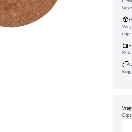
Genie
best
G
Van 
dage
F
Betaa
D
Krijg
Vrag
Exper