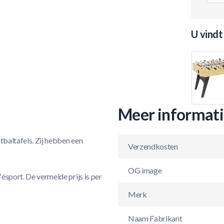
U vindt
Meer informat
tbaltafels. Zij hebben een
Verzendkosten
OG image
fésport. De vermelde prijs is per
Merk
Naam Fabrikant