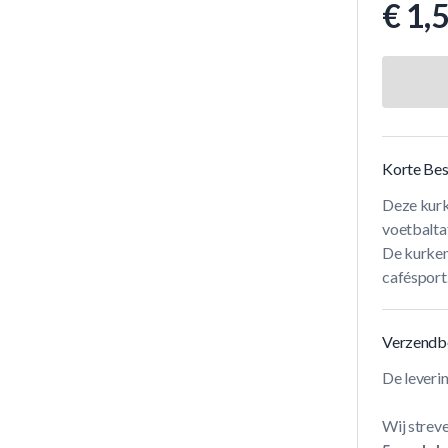
€ 1,
Korte Bes
Deze kurke
voetbalta
De kurken 
cafésport.
Verzendb
De leveri
Wij streve