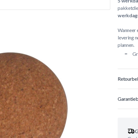
5 werkd
pakketdie
werkdag
Wanneer e
levering n
plannen.
Gr
Retourbel
Garantieb
G