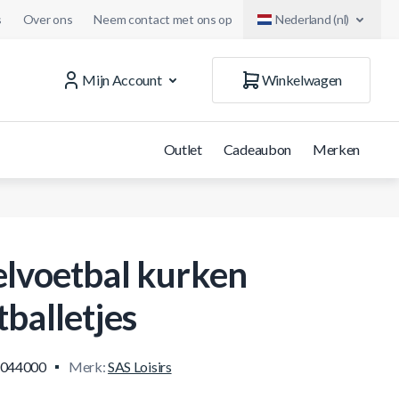
s
Over ons
Neem contact met ons op
Nederland (nl)
Mijn Account
Winkelwagen
Outlet
Cadeaubon
Merken
elvoetbal kurken
tballetjes
.044000
Merk:
SAS Loisirs