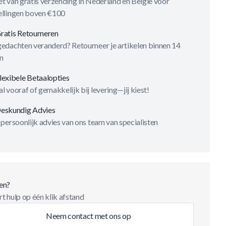
t van gratis verzending in Nederland en België voor
ellingen boven €100
ratis Retourneren
gedachten veranderd? Retourneer je artikelen binnen 14
n
lexibele Betaalopties
l vooraf of gemakkelijk bij levering—jij kiest!
eskundig Advies
 persoonlijk advies van ons team van specialisten
en?
t hulp op één klik afstand
Neem contact met ons op