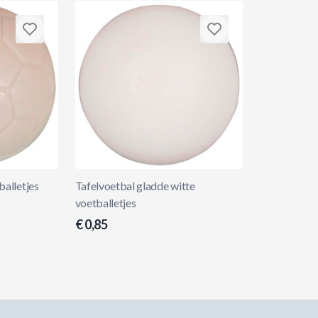
balletjes
Tafelvoetbal gladde witte
voetballetjes
€ 0,85