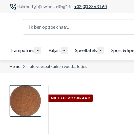
Hulp nodig bij uw bestelling? Bel
+32(0)3 336 31 60
Ga naar de inhoud
Ik ben op zoek naar...
Trampolines
Biljart
Speeltafels
Sport & Spe
Home
Tafelvoetbal kurken voetballetjes
View larger image
NIET OP VOORRAAD