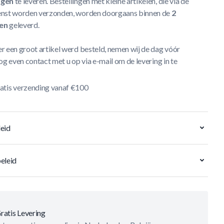
agen
te leveren. Bestellingen met kleine artikelen, die via de
nst worden verzonden, worden doorgaans binnen de
2
en
geleverd.
r een groot artikel werd besteld, nemen wij de dag vóór
og even contact met u op via e-mail om de levering in te
atis verzending vanaf €100
eid
eleid
ratis Levering