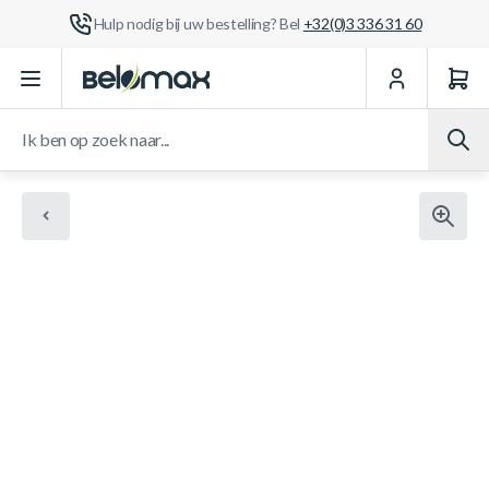
Hulp nodig bij uw bestelling? Bel
+32(0)3 336 31 60
Ga naar de inhoud
Ik ben op zoek naar...