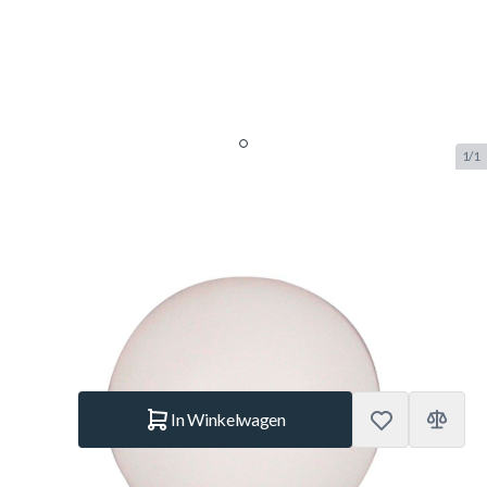
1/1
Tafelvoetbal gladde witte
voetballetjes
SKU:
BUF.6209.000
Merk:
Buffalo
€ 0,85
Op voorraad
Aantal
In Winkelwagen