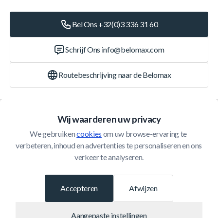
Bel Ons +32(0)3 336 31 60
Schrijf Ons
info@belomax.com
Routebeschrijving naar de Belomax
Categorieën
Wij waarderen uw privacy
We gebruiken 
cookies
 om uw browse-ervaring te 
Klantenservice
verbeteren, inhoud en advertenties te personaliseren en ons 
verkeer te analyseren.
© 2026 Belomax
Ontwikkeld door
Accepteren
Afwijzen
Aangepaste instellingen