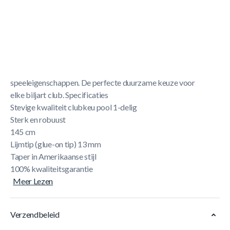
Korte Beschrijving
Dit is de befaamde Stinger clubkeu. Deze keuen zijn
uitgerust met een versterkte esdoorn shaft, voor extra
stevigheid dus langdurig speelplezier. Deze keu is 145 cm
en heeft een 13 mm lijmtip (glue-on tip) voor uitstekende
speeleigenschappen. De perfecte duurzame keuze voor
elke biljart club. Specificaties
Stevige kwaliteit clubkeu pool 1-delig
Sterk en robuust
145 cm
Lijmtip (glue-on tip) 13 mm
Taper in Amerikaanse stijl
100% kwaliteitsgarantie
Meer Lezen
Verzendbeleid