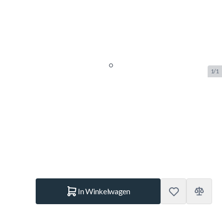
1/1
Stinger 1-Piece Cue
145cm/13mm
SKU:
BUF.5339.145
Merk:
Stinger
€ 29,95
Op voorraad
Aantal
In Winkelwagen