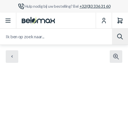
Hulp nodig bij uw bestelling? Bel
+32(0)3 336 31 60
Ga naar de inhoud
Ik ben op zoek naar...