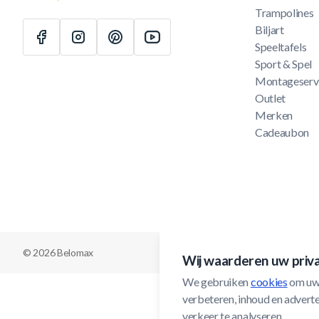
Trampolines
Biljart
Speeltafels
Sport & Spel
Montageserv
Outlet
Merken
Cadeaubon
© 2026 Belomax
Wij waarderen uw priv
We gebruiken 
cookies
 om uw
verbeteren, inhoud en adverten
verkeer te analyseren.