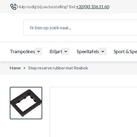
Hulp nodig bij uw bestelling? Bel
+32(0)3 336 31 60
Ga naar de inhoud
Ik ben op zoek naar...
Trampolines
Biljart
Speeltafels
Sport & Spe
Home
Step reserve rubber mat Reebok
View larger image