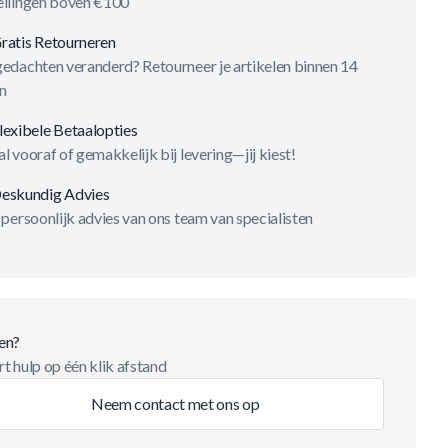
ellingen boven €100
ratis Retourneren
gedachten veranderd? Retourneer je artikelen binnen 14
n
lexibele Betaalopties
l vooraf of gemakkelijk bij levering—jij kiest!
eskundig Advies
 persoonlijk advies van ons team van specialisten
en?
t hulp op één klik afstand
Neem contact met ons op