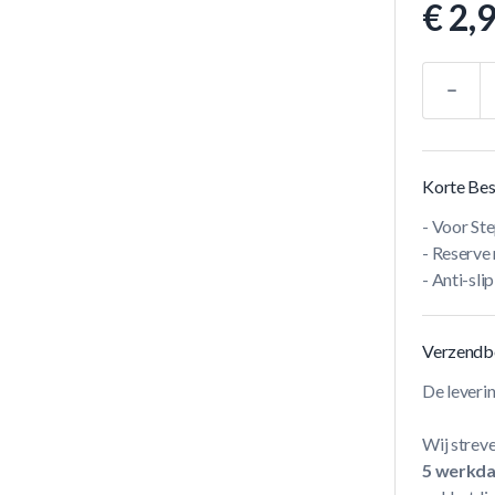
€ 2,
Aantal
Korte Bes
- Voor St
- Reserve
- Anti-slip
Verzendb
De leveri
Wij streve
5 werkd