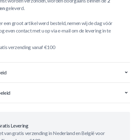
nst worden verzonden, worden doorgaans binnen de
2
en
geleverd.
r een groot artikel werd besteld, nemen wij de dag vóór
og even contact met u op via e-mail om de levering in te
atis verzending vanaf €100
eid
eleid
ratis Levering
t van gratis verzending in Nederland en België voor