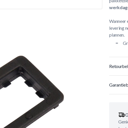
pakketdie
werkdag
Wanneer e
levering n
plannen.
Gr
Retourbel
Garantieb
G
Genie