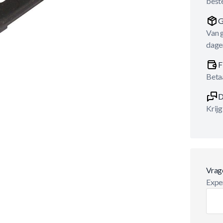
best
G
Van 
dage
F
Betaa
D
Krijg
Vrag
Exper