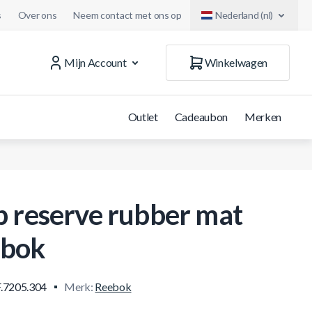
s
Over ons
Neem contact met ons op
Nederland (nl)
Mijn Account
Winkelwagen
Outlet
Cadeaubon
Merken
p reserve rubber mat
bok
.7205.304
Merk:
Reebok