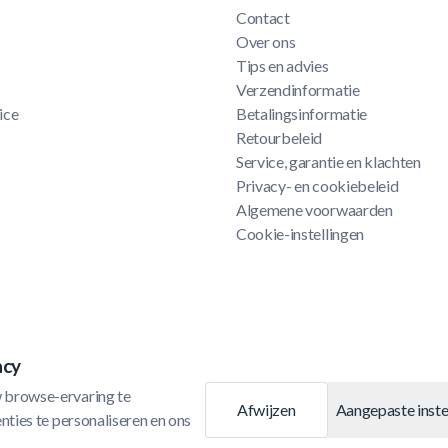
Contact
Over ons
Tips en advies
Verzendinformatie
ice
Betalingsinformatie
Retourbeleid
Service, garantie en klachten
Privacy- en cookiebeleid
Algemene voorwaarden
Cookie-instellingen
acy
 browse-ervaring te 
Afwijzen
Aangepaste inste
ties te personaliseren en ons 