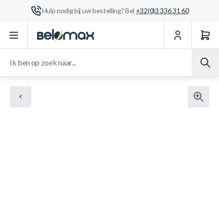
Hulp nodig bij uw bestelling? Bel
+32(0)3 336 31 60
Ga naar de inhoud
Ik ben op zoek naar...