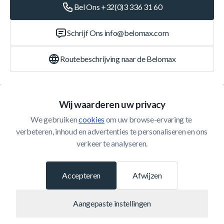
Bel Ons +32(0)3 336 31 60
Schrijf Ons
info@belomax.com
Routebeschrijving naar de Belomax
Categorieën
Wij waarderen uw privacy
We gebruiken 
cookies
 om uw browse-ervaring te 
Klantenservice
verbeteren, inhoud en advertenties te personaliseren en ons 
verkeer te analyseren.
© 2026 Belomax
Ontwikkeld door
Accepteren
Afwijzen
Aangepaste instellingen