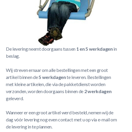
Korte Beschrijving
STARTER SCHOMMEL BLAUW 105X50CM
Meer Lezen
Verzendbeleid
De levering neemt doorgaans tussen
1 en 5 werkdagen
in
beslag.
Wij streven ernaar om alle bestellingen met een groot
artikel binnen de
5 werkdagen
te leveren. Bestellingen
met kleine artikelen, die via de pakketdienst worden
verzonden, worden doorgaans binnen de
2 werkdagen
geleverd.
Wanneer er een groot artikel werd besteld, nemen wij de
dag vóór levering nog even contact met u op via e-mail om
de levering in te plannen.