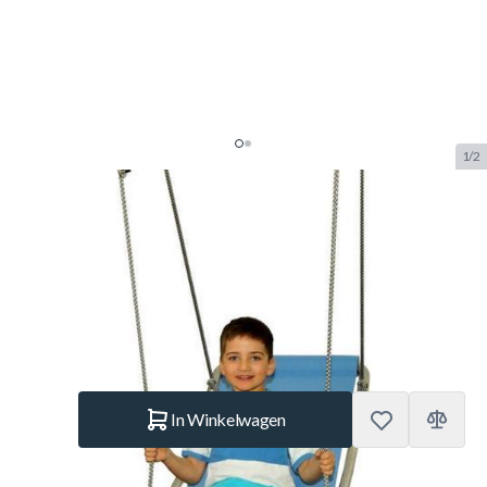
1/2
STARTER SCHOMMEL BLAUW
105X50CM
SKU:
DIESCHAUKEL.SPR.S.04
Merk:
Dieschaukel
€ 99.–
Op voorraad
Aantal
In Winkelwagen