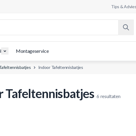
Tips & Advie
l
Montageservice
Tafeltennisbatjes
Indoor Tafeltennisbatjes
 Tafeltennisbatjes
6
resultaten