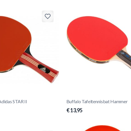
Adidas STAR II
Buffalo Tafeltennisbat Hammer
€ 13,95