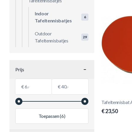
Tafeltennisbatjes
Indoor
6
Tafeltennisbatjes
Outdoor
29
Tafeltennisbatjes
Prijs
filter
Minimumwaarde
Maximale Waarde
€
€
Tafeltennisbat 
€ 23,50
Toepassen
(6)