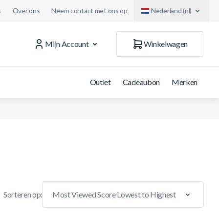
s
Over ons
Neem contact met ons op
Nederland (nl)
Mijn Account
Winkelwagen
Outlet
Cadeaubon
Merken
Sorteren op: