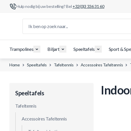
Hulp nodig bij uw bestelling? Bel
+32(0)3 336 31 60
Ga naar de inhoud
Ik ben op zoek naar...
Trampolines
Biljart
Speeltafels
Sport & Spe
Home
Speeltafels
Tafeltennis
Accessoires Tafeltennis
Indoor
Speeltafels
Tafeltennis
Accessoires Tafeltennis