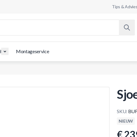
Tips & Advie
l
Montageservice
Sjo
SKU:
BUF
NIEUW
€ 23