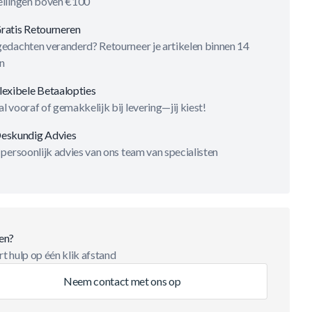
ellingen boven €100
ratis Retourneren
gedachten veranderd? Retourneer je artikelen binnen 14
n
lexibele Betaalopties
l vooraf of gemakkelijk bij levering—jij kiest!
eskundig Advies
 persoonlijk advies van ons team van specialisten
en?
t hulp op één klik afstand
Neem contact met ons op