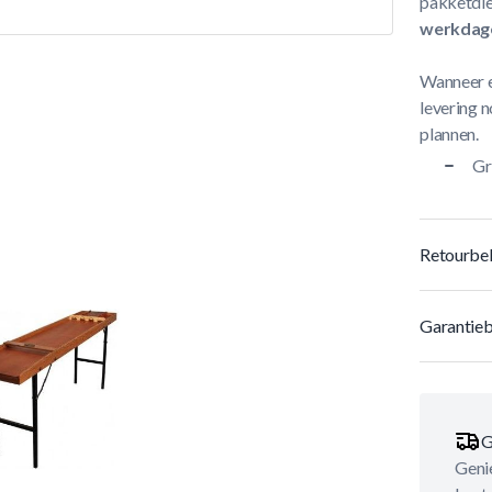
pakketdie
werkdag
Wanneer e
levering n
plannen.
Gr
Retourbel
Garantieb
G
Genie