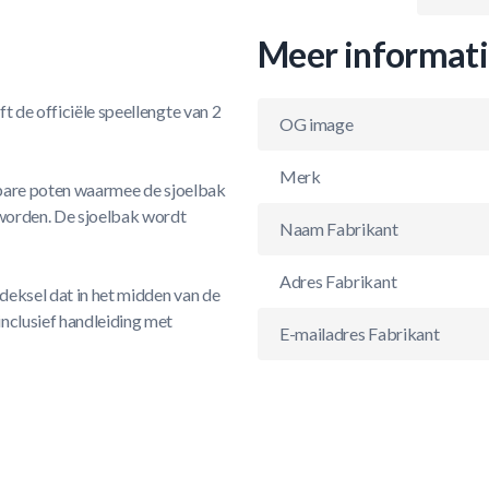
Meer informat
t de officiële speellengte van 2
OG image
Merk
apbare poten waarmee de sjoelbak
 worden. De sjoelbak wordt
Naam Fabrikant
Adres Fabrikant
deksel dat in het midden van de
nclusief handleiding met
E-mailadres Fabrikant