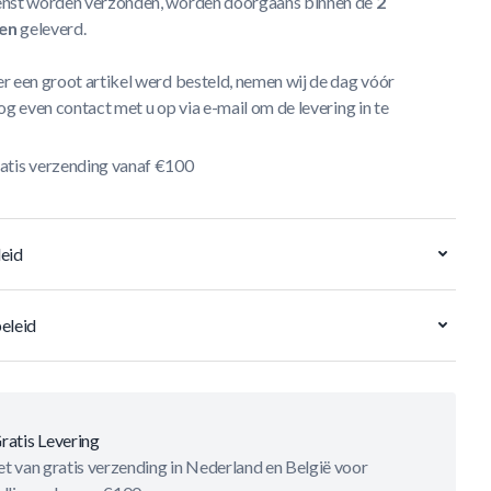
nst worden verzonden, worden doorgaans binnen de
2
en
geleverd.
r een groot artikel werd besteld, nemen wij de dag vóór
og even contact met u op via e-mail om de levering in te
atis verzending vanaf €100
eid
eleid
ratis Levering
t van gratis verzending in Nederland en België voor