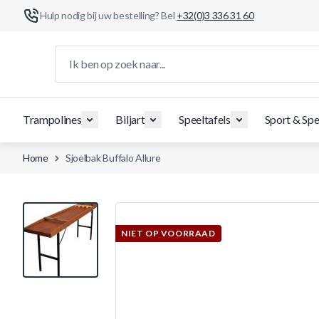
Hulp nodig bij uw bestelling? Bel
+32(0)3 336 31 60
Ga naar de inhoud
Ik ben op zoek naar...
Trampolines
Biljart
Speeltafels
Sport & Spe
Home
Sjoelbak Buffalo Allure
View larger image
NIET OP VOORRAAD