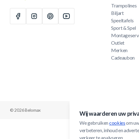
Trampolines
Biljart
Speeltafels
Sport & Spel
Montageserv
Outlet
Merken
Cadeaubon
© 2026 Belomax
Wij waarderen uw priv
We gebruiken 
cookies
 om uw
verbeteren, inhoud en adverten
verkeer te analyseren.