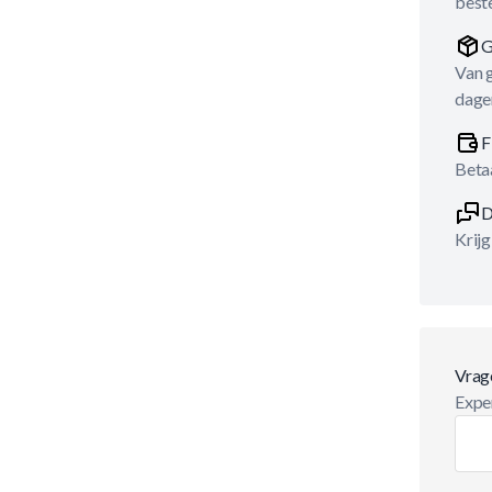
best
G
Van 
dage
F
Betaa
D
Krijg
Vrag
Exper