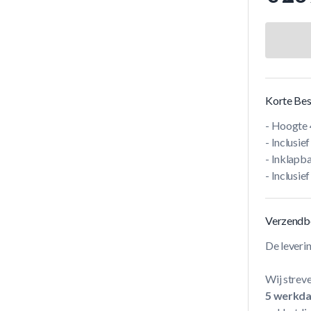
Korte Bes
- Hoogte 
- Inclusie
- Inklapb
- Inclusie
Verzendb
De leveri
Wij streve
5 werkd