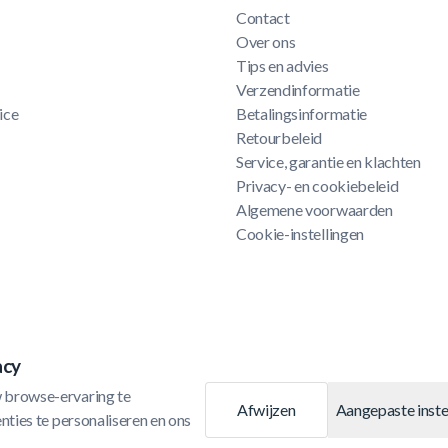
Contact
Over ons
Tips en advies
Verzendinformatie
ice
Betalingsinformatie
Retourbeleid
Service, garantie en klachten
Privacy- en cookiebeleid
Algemene voorwaarden
Cookie-instellingen
acy
 browse-ervaring te 
Afwijzen
Aangepaste inste
ties te personaliseren en ons 