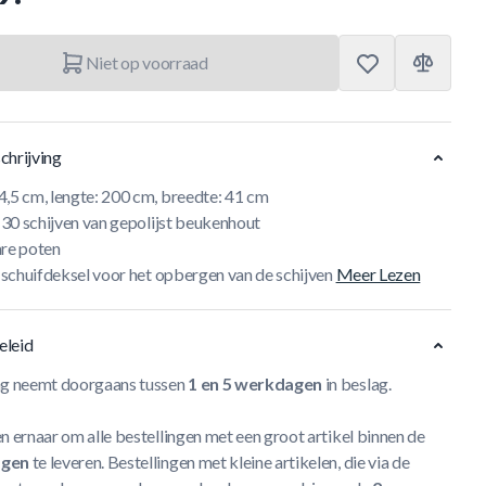
Niet op voorraad
chrijving
4,5 cm, lengte: 200 cm, breedte: 41 cm
f 30 schijven van gepolijst beukenhout
are poten
f schuifdeksel voor het opbergen van de schijven
Meer Lezen
eleid
ng neemt doorgaans tussen
1 en 5 werkdagen
in beslag.
n ernaar om alle bestellingen met een groot artikel binnen de
agen
te leveren. Bestellingen met kleine artikelen, die via de