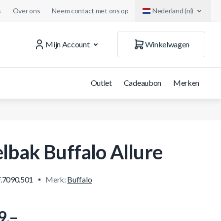
s
Over ons
Neem contact met ons op
Nederland (nl)
Mijn Account
Winkelwagen
Outlet
Cadeaubon
Merken
elbak Buffalo Allure
.7090.501
Merk:
Buffalo
9.–