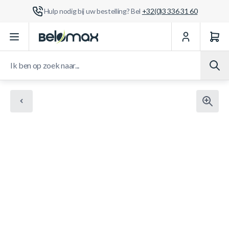
Hulp nodig bij uw bestelling? Bel
+32(0)3 336 31 60
Ga naar de inhoud
Ik ben op zoek naar...