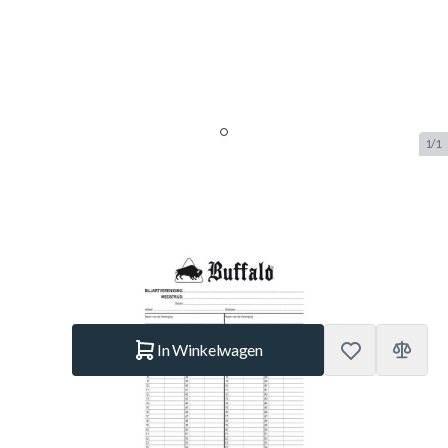
1/1
Scoreblok voor 60 beurten
SKU:
BUF.3900.060
Merk:
Buffalo
€ 3,49
Op voorraad
Aantal
In Winkelwagen
Korte Beschrijving