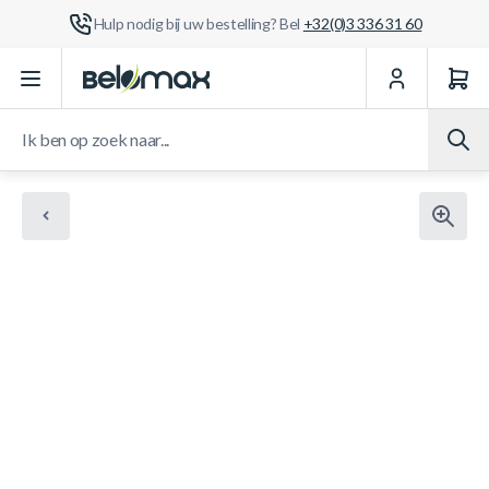
Hulp nodig bij uw bestelling? Bel
+32(0)3 336 31 60
Ga naar de inhoud
Ik ben op zoek naar...