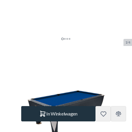
1/4
SAM Magno Champion pooltafel
8ft
SKU:
BUF.9350.181
Merk:
Sam Leisure
€ 4.477.–
Op voorraad
Aantal
In Winkelwagen