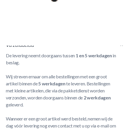
Korte Beschrijving
SAM Magno Champion pooltafel 8ft
Zeer mooie pooltafel
Meer Lezen
Verzendbeleid
De levering neemt doorgaans tussen
1 en 5 werkdagen
in
beslag.
Wij streven ernaar om alle bestellingen met een groot
artikel binnen de
5 werkdagen
te leveren. Bestellingen
met kleine artikelen, die via de pakketdienst worden
verzonden, worden doorgaans binnen de
2 werkdagen
geleverd.
Wanneer er een groot artikel werd besteld, nemen wij de
dag vóór levering nog even contact met u op via e-mail om