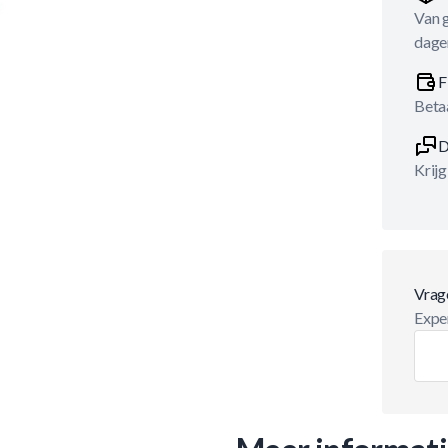
Van 
dage
F
Betaa
D
Krijg
Vrag
Exper