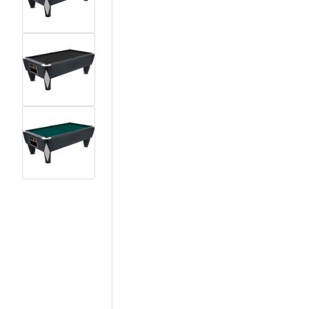
View larger image
View larger image