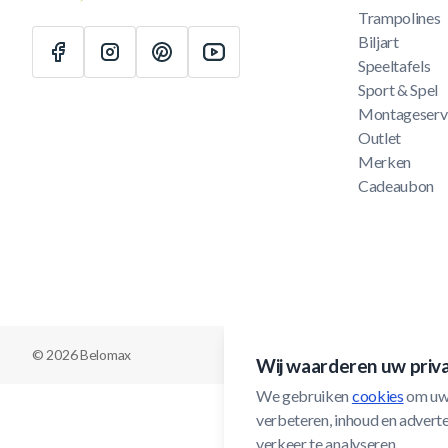
Trampolines
Biljart
Speeltafels
Sport & Spel
Montageserv
Outlet
Merken
Cadeaubon
© 2026 Belomax
Wij waarderen uw priv
We gebruiken 
cookies
 om uw
verbeteren, inhoud en adverten
verkeer te analyseren.