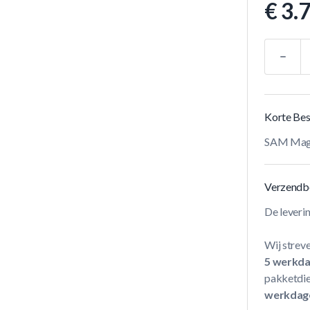
€ 3.
Aantal
Korte Bes
SAM Magn
Verzendb
De leveri
Wij streve
5 werkd
pakketdie
werkdag