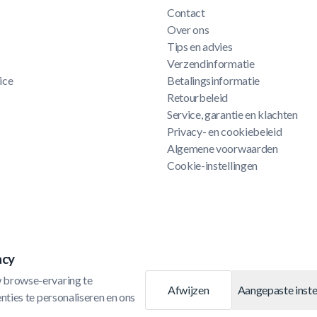
Contact
Over ons
Tips en advies
Verzendinformatie
ice
Betalingsinformatie
Retourbeleid
Service, garantie en klachten
Privacy- en cookiebeleid
Algemene voorwaarden
Cookie-instellingen
acy
 browse-ervaring te 
Afwijzen
Aangepaste inste
ties te personaliseren en ons 