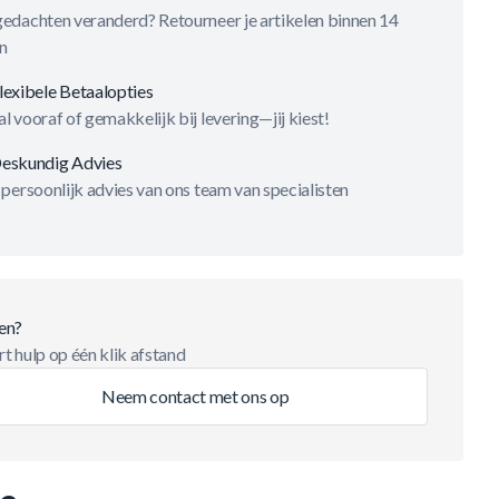
gedachten veranderd? Retourneer je artikelen binnen 14
n
lexibele Betaalopties
l vooraf of gemakkelijk bij levering—jij kiest!
eskundig Advies
 persoonlijk advies van ons team van specialisten
en?
t hulp op één klik afstand
Neem contact met ons op