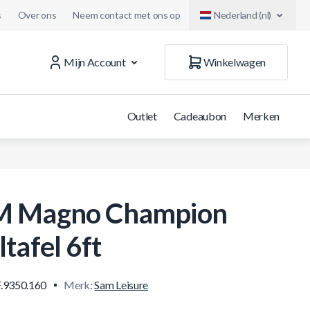
s
Over ons
Neem contact met ons op
Nederland (nl)
Mijn Account
Winkelwagen
Outlet
Cadeaubon
Merken
 Magno Champion
tafel 6ft
.9350.160
Merk:
Sam Leisure