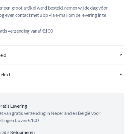
r een groot artikel werd besteld, nemen wij de dag vóór
og even contact met u op via e-mail om de levering in te
atis verzending vanaf €100
eid
eleid
ratis Levering
t van gratis verzending in Nederland en België voor
ellingen boven €100
ratis Retourneren