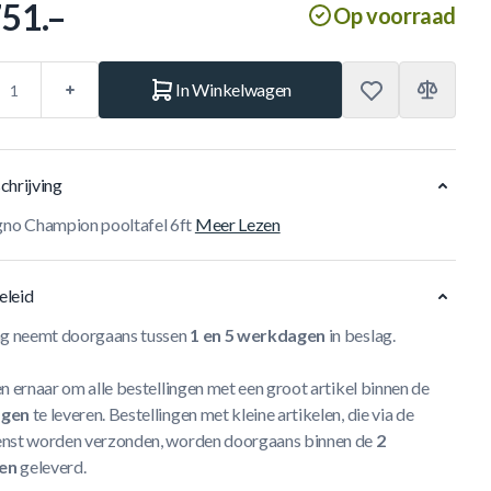
751.–
Op voorraad
In Winkelwagen
chrijving
o Champion pooltafel 6ft
Meer Lezen
eleid
ng neemt doorgaans tussen
1 en 5 werkdagen
in beslag.
n ernaar om alle bestellingen met een groot artikel binnen de
agen
te leveren. Bestellingen met kleine artikelen, die via de
nst worden verzonden, worden doorgaans binnen de
2
en
geleverd.