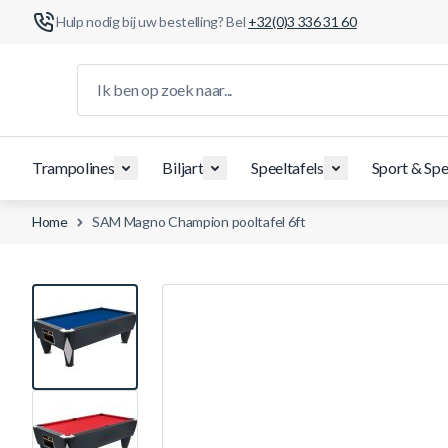
Hulp nodig bij uw bestelling? Bel
+32(0)3 336 31 60
Ga naar de inhoud
Ik ben op zoek naar...
Trampolines
Biljart
Speeltafels
Sport & Spe
Home
SAM Magno Champion pooltafel 6ft
View larger image
View larger image