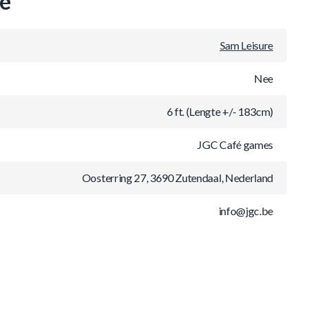
ie
Sam Leisure
Nee
6 ft. (Lengte +/- 183cm)
JGC Café games
Oosterring 27, 3690 Zutendaal, Nederland
info@jgc.be