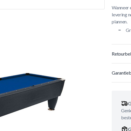
Wanneer e
levering n
plannen.
Gr
Retourbel
Garantieb
G
Genie
best
G