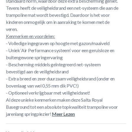
standaard norm, waardoor deze extra bescherming geniet.
Tevens heeft de veiligheidsrand een net-systeem die aan de
trampoline mat wordt bevestigd. Daardoor is het voor
kinderen onmogelijk om in aanraking te komen met de
veren.
Kenmerken en voordelen:
- Volledige ingegraven op hoogte met gazon/maaiveld
- Uniek ‘Air Performance systeem‘ voor een geruisloze en
buitengewone springervaring
- Bescherming middels geïntegreerd net-systeem
bevestigd aan de veiligheidsrand
- Extra breed en zeer duurzaam veiligheidsrand (onder en
bovenlaag van wel 0,55 mm dik PVC!)
- Optioneel verkrijgbaar met veiligheidsnet!
Al deze unieke kenmerken maken deze Salta Royal
Baseground tot een absolute topkwaliteit trampoline voor
jarenlang springplezier!
Meer Lezen