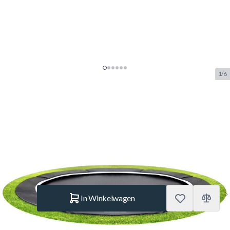
1/6
Salta Royal Baseground 396 cm
Zwart Trampoline
SKU:
SALTA.5066A
Merk:
Salta
€ 799.–
Op voorraad
Aantal
In Winkelwagen