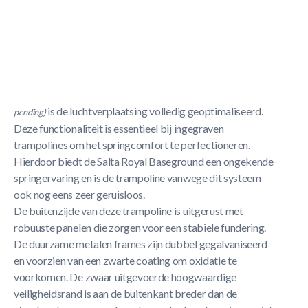
Korte Beschrijving
Deze revolutionaire
Salta Royal Baseground
ligt op
gelijke hoogte met het gazon, waardoor deze schitterende
trampoline volledig is geïntegreerd in uw tuin. Met het
speciaal ontwikkelde "Air Performance Systeem"
(patent
is de luchtverplaatsing volledig geoptimaliseerd.
pending)
Deze functionaliteit is essentieel bij ingegraven
trampolines om het springcomfort te perfectioneren.
Hierdoor biedt de Salta Royal Baseground een ongekende
springervaring en is de trampoline vanwege dit systeem
ook nog eens zeer geruisloos.
De buitenzijde van deze trampoline is uitgerust met
robuuste panelen die zorgen voor een stabiele fundering.
De duurzame metalen frames zijn dubbel gegalvaniseerd
en voorzien van een zwarte coating om oxidatie te
voorkomen. De zwaar uitgevoerde hoogwaardige
veiligheidsrand is aan de buitenkant breder dan de