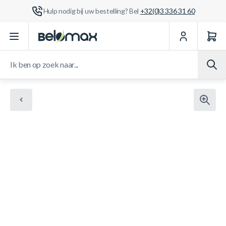
Hulp nodig bij uw bestelling? Bel
+32(0)3 336 31 60
Ga naar de inhoud
Ik ben op zoek naar...