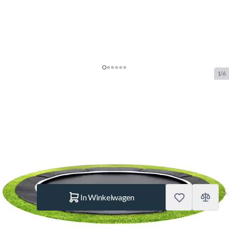
1/6
Salta Royal Baseground 366 cm
Zwart Trampoline
SKU:
SALTA.5065A
Merk:
Salta
€ 699.–
Op voorraad
Aantal
In Winkelwagen