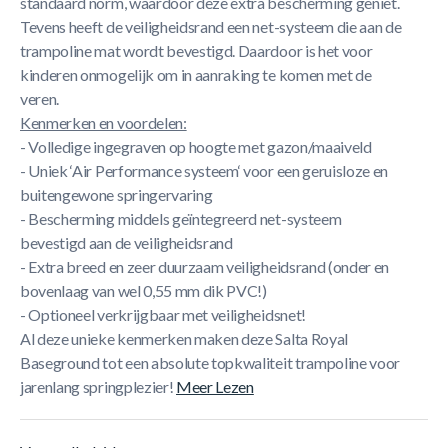
standaard norm, waardoor deze extra bescherming geniet.
Tevens heeft de veiligheidsrand een net-systeem die aan de
trampoline mat wordt bevestigd. Daardoor is het voor
kinderen onmogelijk om in aanraking te komen met de
veren.
Kenmerken en voordelen:
- Volledige ingegraven op hoogte met gazon/maaiveld
- Uniek ‘Air Performance systeem‘ voor een geruisloze en
buitengewone springervaring
- Bescherming middels geïntegreerd net-systeem
bevestigd aan de veiligheidsrand
- Extra breed en zeer duurzaam veiligheidsrand (onder en
bovenlaag van wel 0,55 mm dik PVC!)
- Optioneel verkrijgbaar met veiligheidsnet!
Al deze unieke kenmerken maken deze Salta Royal
Baseground tot een absolute topkwaliteit trampoline voor
jarenlang springplezier!
Meer Lezen