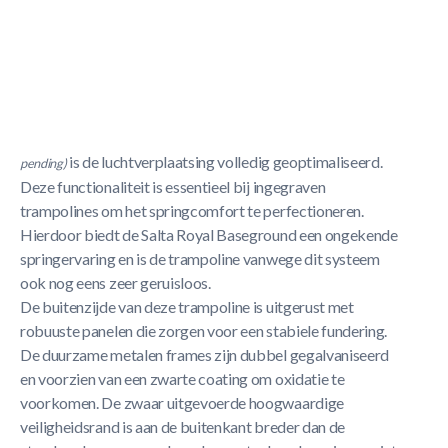
Korte Beschrijving
Deze revolutionaire
Salta Royal Baseground
ligt op
gelijke hoogte met het gazon, waardoor deze schitterende
trampoline volledig is geïntegreerd in uw tuin. Met het
speciaal ontwikkelde "Air Performance Systeem"
(patent
is de luchtverplaatsing volledig geoptimaliseerd.
pending)
Deze functionaliteit is essentieel bij ingegraven
trampolines om het springcomfort te perfectioneren.
Hierdoor biedt de Salta Royal Baseground een ongekende
springervaring en is de trampoline vanwege dit systeem
ook nog eens zeer geruisloos.
De buitenzijde van deze trampoline is uitgerust met
robuuste panelen die zorgen voor een stabiele fundering.
De duurzame metalen frames zijn dubbel gegalvaniseerd
en voorzien van een zwarte coating om oxidatie te
voorkomen. De zwaar uitgevoerde hoogwaardige
veiligheidsrand is aan de buitenkant breder dan de