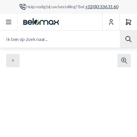
Hulp nodig bij uw bestelling? Bel
+32(0)3 336 31 60
Ga naar de inhoud
Ik ben op zoek naar...