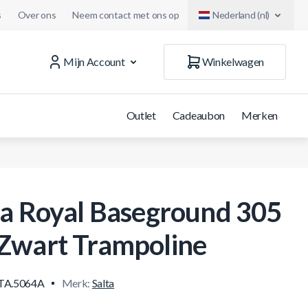
s
Over ons
Neem contact met ons op
Nederland (nl)
Mijn Account
Winkelwagen
Outlet
Cadeaubon
Merken
ta Royal Baseground 305
Zwart Trampoline
TA.5064A
Merk:
Salta