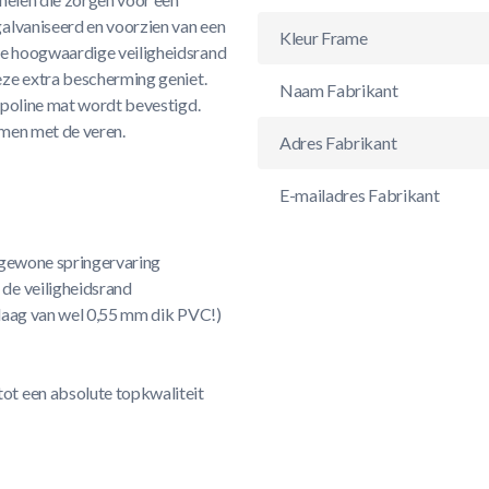
alvaniseerd en voorzien van een
Kleur Frame
e hoogwaardige veiligheidsrand
eze extra bescherming geniet.
Naam Fabrikant
mpoline mat wordt bevestigd.
omen met de veren.
Adres Fabrikant
E-mailadres Fabrikant
ngewone springervaring
de veiligheidsrand
nlaag van wel 0,55 mm dik PVC!)
ot een absolute topkwaliteit