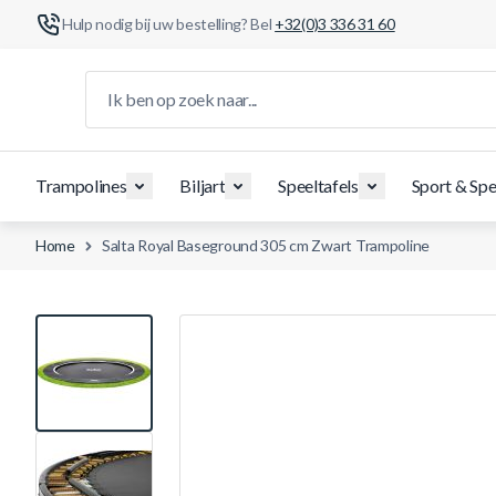
Hulp nodig bij uw bestelling? Bel
+32(0)3 336 31 60
Ga naar de inhoud
Ik ben op zoek naar...
Trampolines
Biljart
Speeltafels
Sport & Spe
Home
Salta Royal Baseground 305 cm Zwart Trampoline
View larger image
View larger image