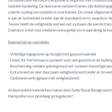
stabiele fundering. De duurzame metalen frames zijn dubbel geg
zwarte coating om oxidatie te voorkomen. De zwaar uitgevoerd
is aan de buitenkant breder dan de standaard norm, waardoor d
Tevens heeft de veiligheidsrand een net-systeem die aan de tra
Daardoor is het voor kinderen onmogelijk om in aanraking te k
Kenmerken en voordelen:
- Volledige ingegraven op hoogte met gazon/maaiveld
- Uniek ‘Air Performance systeem‘ voor een geruisloze en buite
- Bescherming middels geïntegreerd net-systeem bevestigd aan 
- Extra breed en zeer duurzaam veiligheidsrand (onder en bove
- Optioneel verkrijgbaar met veiligheidsnet!
Al deze unieke kenmerken maken deze Salta Royal Baseground t
trampoline voor jarenlang springplezier!