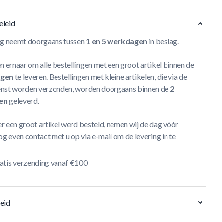
eleid
ng neemt doorgaans tussen
1 en 5 werkdagen
in beslag.
n ernaar om alle bestellingen met een groot artikel binnen de
agen
te leveren. Bestellingen met kleine artikelen, die via de
nst worden verzonden, worden doorgaans binnen de
2
en
geleverd.
r een groot artikel werd besteld, nemen wij de dag vóór
og even contact met u op via e-mail om de levering in te
atis verzending vanaf €100
eid