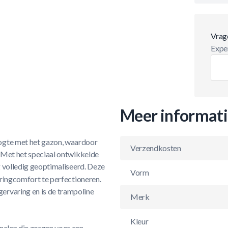
Vrag
Exper
Meer informat
oogte met het gazon, waardoor
Verzendkosten
. Met het speciaal ontwikkelde
g volledig geoptimaliseerd. Deze
Vorm
pringcomfort te perfectioneren.
ervaring en is de trampoline
Merk
Kleur
nelen die zorgen voor een