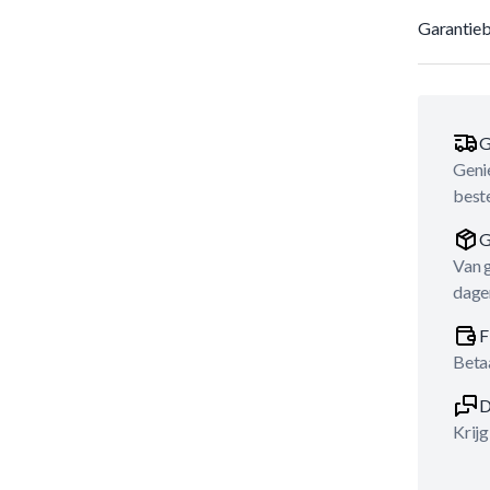
Garantieb
G
Genie
best
G
Van 
dage
F
Betaa
D
Krijg