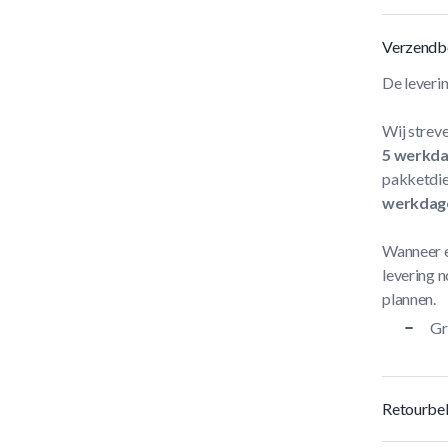
Verzendb
De leveri
Wij streve
5 werkd
pakketdie
werkdag
Wanneer e
levering n
plannen.
Gr
Retourbel