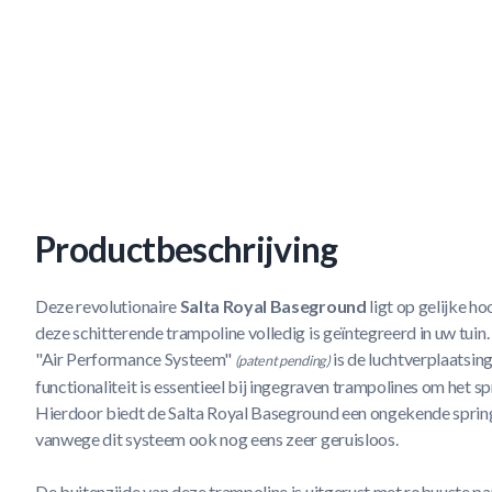
Productbeschrijving
Deze revolutionaire
Salta Royal Baseground
ligt op gelijke h
deze schitterende trampoline volledig is geïntegreerd in uw tuin
"Air Performance Systeem"
is de luchtverplaatsin
(patent pending)
functionaliteit is essentieel bij ingegraven trampolines om het s
Hierdoor biedt de Salta Royal Baseground een ongekende spring
vanwege dit systeem ook nog eens zeer geruisloos.
De buitenzijde van deze trampoline is uitgerust met robuuste pa