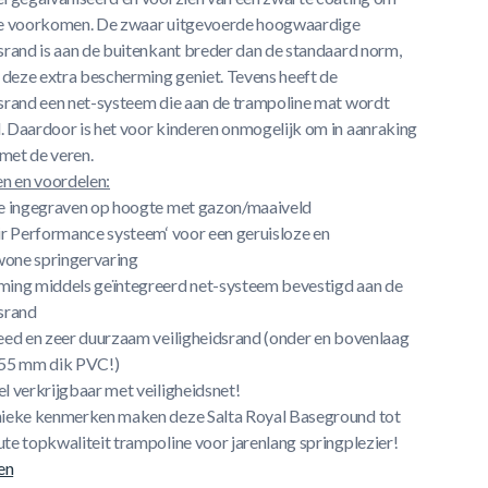
te voorkomen. De zwaar uitgevoerde hoogwaardige
dsrand is aan de buitenkant breder dan de standaard norm,
deze extra bescherming geniet. Tevens heeft de
dsrand een net-systeem die aan de trampoline mat wordt
. Daardoor is het voor kinderen onmogelijk om in aanraking
met de veren.
 en voordelen:
ge ingegraven op hoogte met gazon/maaiveld
Air Performance systeem‘ voor een geruisloze en
one springervaring
ming middels geïntegreerd net-systeem bevestigd aan de
dsrand
reed en zeer duurzaam veiligheidsrand (onder en bovenlaag
,55 mm dik PVC!)
l verkrijgbaar met veiligheidsnet!
nieke kenmerken maken deze Salta Royal Baseground tot
te topkwaliteit trampoline voor jarenlang springplezier!
en