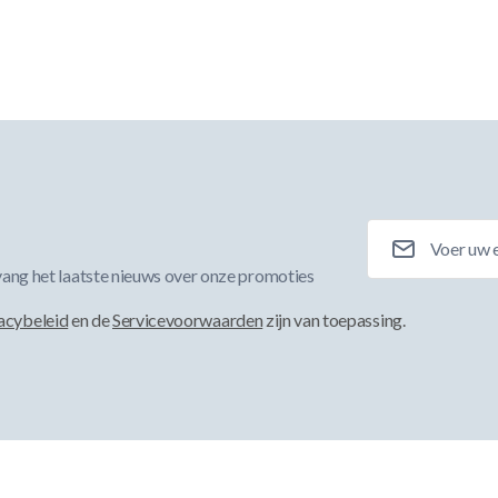
E-mailadres
ang het laatste nieuws over onze promoties
acybeleid
en de
Servicevoorwaarden
zijn van toepassing.