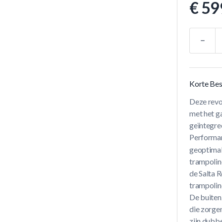
€ 59
Aantal
Korte Bes
Deze revo
met het g
geïntegree
Performa
geoptimali
trampolin
de Salta 
trampolin
De buiten
die zorge
zijn dubb