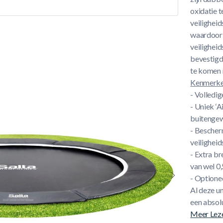
oxidatie 
veilighei
waardoor 
veilighei
bevestigd
te komen 
Kenmerken
- Volledi
- Uniek ‘
buitengew
- Bescher
veilighei
- Extra b
van wel 0
- Optionee
Al deze u
een absolu
Meer Lez