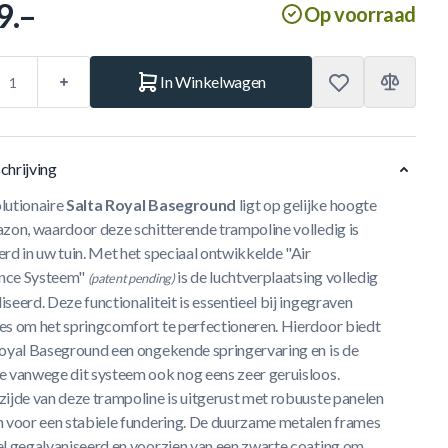
9.–
Op voorraad
In Winkelwagen
chrijving
lutionaire
Salta Royal Baseground
ligt op gelijke hoogte
azon, waardoor deze schitterende trampoline volledig is
rd in uw tuin. Met het speciaal ontwikkelde "Air
nce Systeem"
is de luchtverplaatsing volledig
(patent pending)
seerd. Deze functionaliteit is essentieel bij ingegraven
es om het springcomfort te perfectioneren. Hierdoor biedt
Royal Baseground een ongekende springervaring en is de
e vanwege dit systeem ook nog eens zeer geruisloos.
zijde van deze trampoline is uitgerust met robuuste panelen
n voor een stabiele fundering. De duurzame metalen frames
el gegalvaniseerd en voorzien van een zwarte coating om