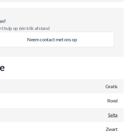
en?
t hulp op één klik afstand
Neem contact met ons op
ie
Gratis
Rond
Salta
Zwart