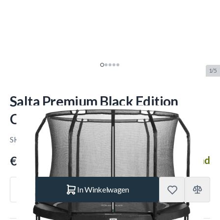
1/5
Salta Premium Black Edition
Combo 305 cm
SKU:
SALTA.554
Merk:
Salta
€ 499.–
Op voorraad
Aantal
In Winkelwagen