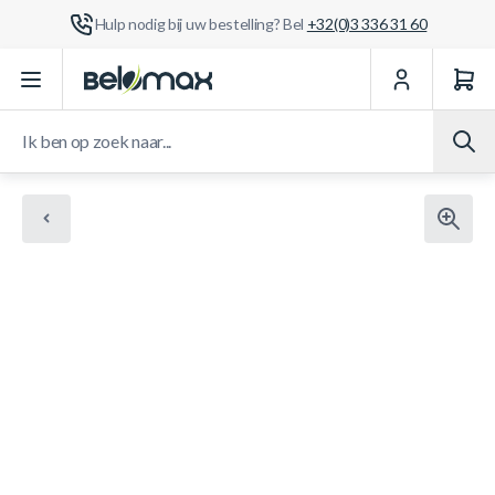
Hulp nodig bij uw bestelling? Bel
+32(0)3 336 31 60
Ga naar de inhoud
Ik ben op zoek naar...