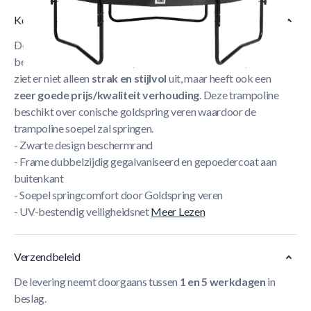
Korte Beschrijving
De
Salta Premium Black Edition
is één van onze
bestverkochte modellen op dit moment. Deze trampoline
ziet er niet alleen
strak en stijlvol
uit, maar heeft ook een
zeer goede prijs/kwaliteit verhouding
. Deze trampoline
beschikt over conische goldspring veren waardoor de
trampoline soepel zal springen.
- Zwarte design beschermrand
- Frame dubbelzijdig gegalvaniseerd en gepoedercoat aan
buitenkant
- Soepel springcomfort door Goldspring veren
- UV-bestendig veiligheidsnet
Meer Lezen
Verzendbeleid
De levering neemt doorgaans tussen
1 en 5 werkdagen
in
beslag.