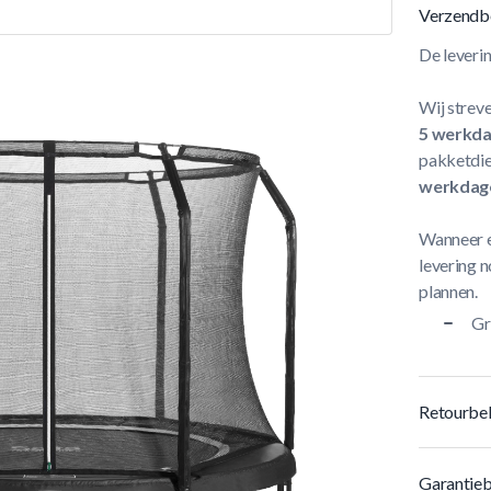
Verzendb
De leveri
Wij streve
5 werkd
pakketdie
werkdag
Wanneer e
levering n
plannen.
Gr
Retourbel
Garantieb