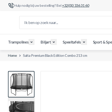
Hulp nodig bij uw bestelling? Bel
+32(0)3 336 31 60
Ga naar de inhoud
Ik ben op zoek naar...
Trampolines
Biljart
Speeltafels
Sport & Spe
Home
Salta Premium Black Edition Combo 213 cm
View larger image
View larger image