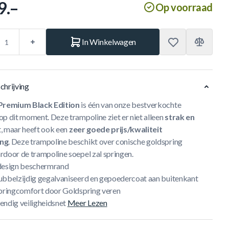
9.–
Op voorraad
In Winkelwagen
chrijving
 Premium Black Edition
is één van onze bestverkochte
op dit moment. Deze trampoline ziet er niet alleen
strak en
t, maar heeft ook een
zeer goede prijs/kwaliteit
ng
. Deze trampoline beschikt over conische goldspring
rdoor de trampoline soepel zal springen.
design beschermrand
ubbelzijdig gegalvaniseerd en gepoedercoat aan buitenkant
springcomfort door Goldspring veren
endig veiligheidsnet
Meer Lezen