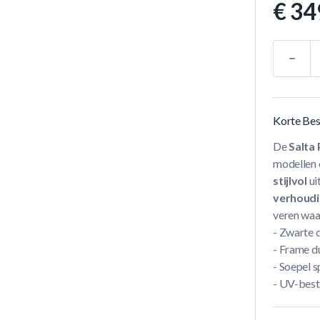
€ 34
Aantal
Korte Bes
De
Salta
modellen 
stijlvol
ui
verhoudi
veren waa
- Zwarte 
- Frame d
- Soepel 
- UV-best