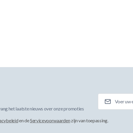
E-mailadres
ang het laatste nieuws over onze promoties
acybeleid
en de
Servicevoorwaarden
zijn van toepassing.