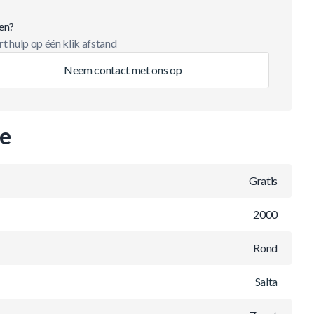
en?
t hulp op één klik afstand
Neem contact met ons op
ie
Gratis
2000
Rond
Salta