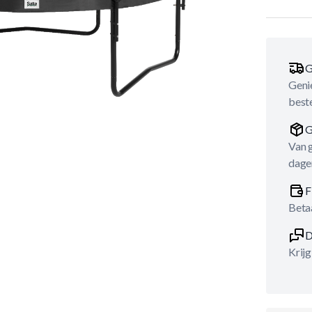
G
Genie
best
G
Van 
dage
F
Betaa
D
Krijg