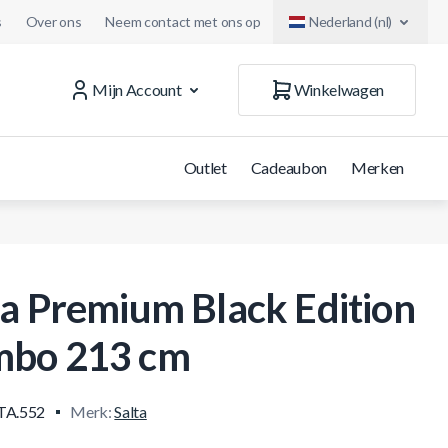
s
Over ons
Neem contact met ons op
Nederland (nl)
Mijn Account
Winkelwagen
Outlet
Cadeaubon
Merken
ta Premium Black Edition
bo 213 cm
TA.552
Merk:
Salta