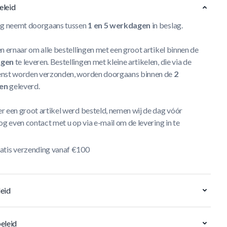
eleid
ng neemt doorgaans tussen
1 en 5 werkdagen
in beslag.
n ernaar om alle bestellingen met een groot artikel binnen de
agen
te leveren. Bestellingen met kleine artikelen, die via de
nst worden verzonden, worden doorgaans binnen de
2
en
geleverd.
r een groot artikel werd besteld, nemen wij de dag vóór
og even contact met u op via e-mail om de levering in te
atis verzending vanaf €100
eid
eleid