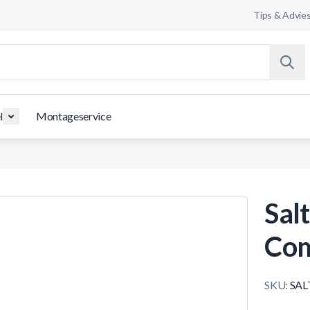
Tips & Advie
l
Montageservice
Sal
Com
SKU:
SAL