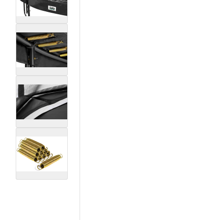
View larger image
View larger image
View larger image