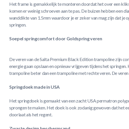
Het frame is gemakkelijk te monteren doordat het over een kli
komen er weinig schroeven aan te pas. De buizen hebben een d
wanddikte van 1.5mm waardoor je er zeker van mag zijn dat je o
springen.
Soepel springcomfort door Goldspring veren
De veren van de Salta Premium Black Edition trampoline zijn c
energie gaan opslaan en opnieuw vrijgeven tijdens het springen.
trampoline beter dan een trampoline met rechte veren. De vere
Springdoek made in USA
Het springdoek is gemaakt van een zacht USA permatron polypr
sprongen te maken. Het doek is ook zodanig gewoven dat het ee
doorlaat als het regent.
Zwarte design beschermrand