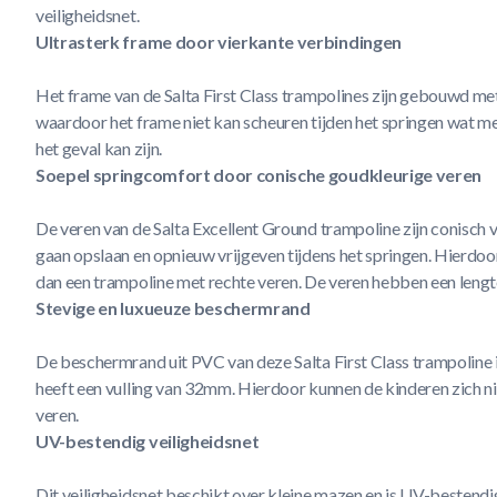
veiligheidsnet.
Ultrasterk frame door vierkante verbindingen
Het frame van de Salta First Class trampolines zijn gebouwd me
waardoor het frame niet kan scheuren tijden het springen wat m
het geval kan zijn.
Soepel springcomfort door conische goudkleurige veren
De veren van de Salta Excellent Ground trampoline zijn conisch
gaan opslaan en opnieuw vrijgeven tijdens het springen. Hierdoo
dan een trampoline met rechte veren. De veren hebben een leng
Stevige en luxueuze beschermrand
De beschermrand uit PVC van deze Salta First Class trampoline 
heeft een vulling van 32mm. Hierdoor kunnen de kinderen zich ni
veren.
UV-bestendig veiligheidsnet
Dit veiligheidsnet beschikt over kleine mazen en is UV-bestend