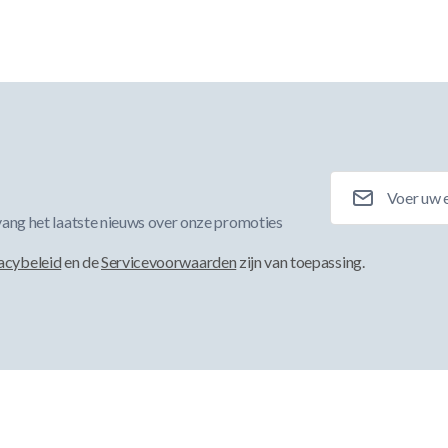
E-mailadres
ang het laatste nieuws over onze promoties
acybeleid
en de
Servicevoorwaarden
zijn van toepassing.