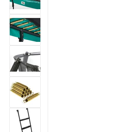
View larger image
View larger image
View larger image
View larger image