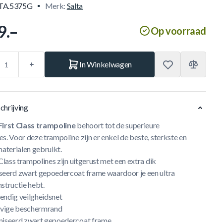
TA.5375G
Merk:
Salta
9.–
Op voorraad
In Winkelwagen
chrijving
First Class trampoline
behoort tot de superieure
s. Voor deze trampoline zijn er enkel de beste, sterkste en
materialen gebruikt.
 Class trampolines zijn uitgerust met een extra dik
seerd zwart gepoedercoat frame waardoor je een ultra
structie hebt.
endig veilgheidsnet
tevige beschermrand
niseerd zwart gepoedercoat frame