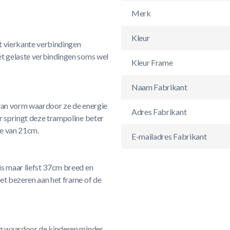
Merk
Kleur
t vierkante verbindingen
et gelaste verbindingen soms wel
Kleur Frame
Naam Fabrikant
 van vorm waardoor ze de energie
Adres Fabrikant
r springt deze trampoline beter
te van 21cm.
E-mailadres Fabrikant
is maar liefst 37cm breed en
et bezeren aan het frame of de
ig waardoor de kinderen minder