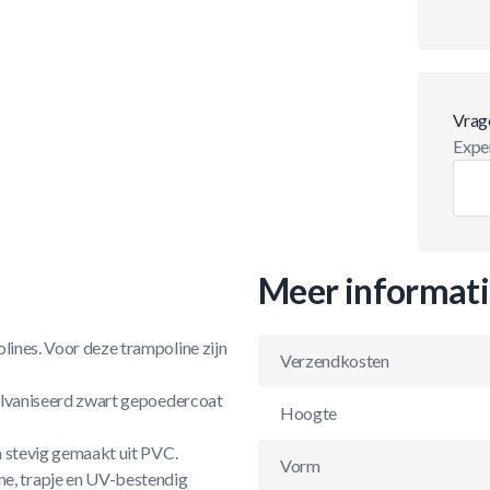
Vrag
Exper
Meer informat
lines. Voor deze trampoline zijn
Verzendkosten
egalvaniseerd zwart gepoedercoat
Hoogte
ra stevig gemaakt uit PVC.
Vorm
e, trapje en UV-bestendig