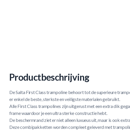
Productbeschrijving
De Salta First Class trampoline behoort tot de superieure trampo
er enkel de beste, sterkste en veiligste materialen gebruikt.
Alle First Class trampolines zijn uitgerust met een extra dik g
frame waardoor je een ultra sterke constructie hebt.
De beschermrand ziet er niet alleen luxueus uit, maar is ook ext
Deze combipakketten worden compleet geleverd met trampolin