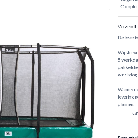
- Compleet
Verzendb
De leveri
Wij streve
5 werkd
pakketdie
werkdag
Wanneer e
levering n
plannen.
Gr
Retourbel