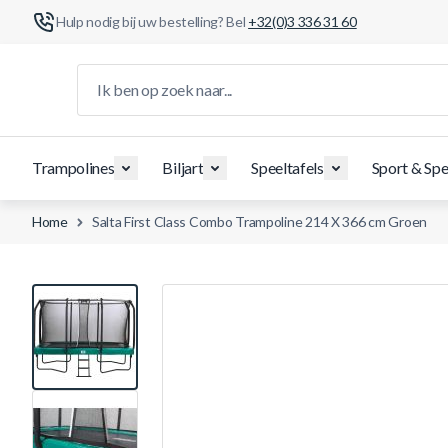
Hulp nodig bij uw bestelling? Bel
+32(0)3 336 31 60
Ga naar de inhoud
Ik ben op zoek naar...
Trampolines
Biljart
Speeltafels
Sport & Spe
Home
Salta First Class Combo Trampoline 214 X 366 cm Groen
View larger image
View larger image