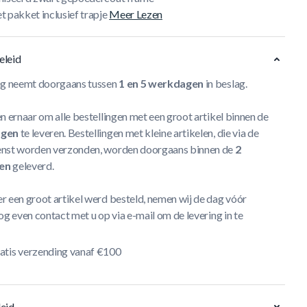
 pakket inclusief trapje
Meer Lezen
eleid
ng neemt doorgaans tussen
1 en 5 werkdagen
in beslag.
n ernaar om alle bestellingen met een groot artikel binnen de
agen
te leveren. Bestellingen met kleine artikelen, die via de
nst worden verzonden, worden doorgaans binnen de
2
en
geleverd.
r een groot artikel werd besteld, nemen wij de dag vóór
og even contact met u op via e-mail om de levering in te
atis verzending vanaf €100
eid