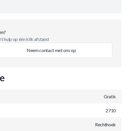
en?
t hulp op één klik afstand
Neem contact met ons op
ie
Gratis
2710
Rechthoek