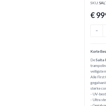
SKU:
SAL
€ 99
Aantal
Korte Bes
De
Salta 
trampoline
veiligste 
Alle First
gegalvani
sterke con
- UV-best
- Ultra s
- Gegalva