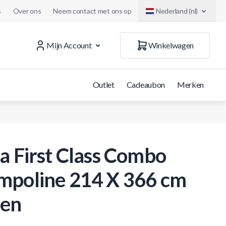
s
Over ons
Neem contact met ons op
Nederland (nl)
Mijn Account
Winkelwagen
Outlet
Cadeaubon
Merken
ta First Class Combo
mpoline 214 X 366 cm
en