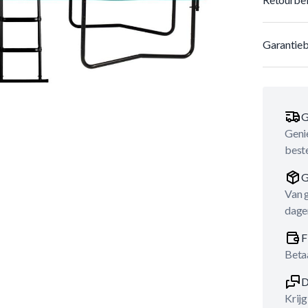
Garantieb
G
Genie
best
G
Van 
dage
F
Betaa
D
Krijg