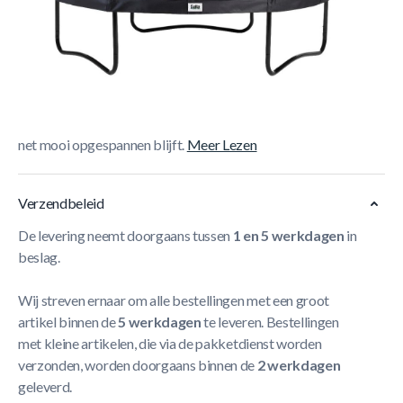
Korte Beschrijving
De Salta Comfort Edition Trampoline is een veilige
trampoline die we standaard met veiligheidsnet leveren.
Dit veiligheidsnet kan je afsluiten met een ritssluiting.
Bovenaan maak je het net vast met een ring waardoor het
net mooi opgespannen blijft.
Meer Lezen
Verzendbeleid
De levering neemt doorgaans tussen
1 en 5 werkdagen
in
beslag.
Wij streven ernaar om alle bestellingen met een groot
artikel binnen de
5 werkdagen
te leveren. Bestellingen
met kleine artikelen, die via de pakketdienst worden
verzonden, worden doorgaans binnen de
2 werkdagen
geleverd.