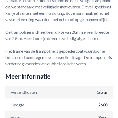
De Salta Comfort Edition Trampoline is een veilige trampoline
die we standaard met veiligheidsnet leveren. Dit veiligheidsnet
kan je afsluiten met een ritssluiting. Bovenaan maak je het net
vast met een ring waardoor het net mooi opgespannen blijft.
De trampolinerand heeft een dikte van 20mm en een breedte
van 29cm. Hierdoor zijn de veren volledig afgeschermd.
Het frame van de trampoline is gepoedercoat waardoor je
beschermd bent tegen roest en snelle slijtage. De trampoline is
verder nog voorzien van dubbel conische veren.
Meer informatie
Verzendkosten
Gratis
Hoogte
2600
Vorm
Rond