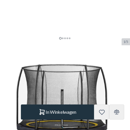
1/5
Salta Comfort Edition 427 Zwart
Trampoline + Veiligheidsnet
SKU:
SALTA.5078A
Merk:
Salta
€ 529.–
Op voorraad
Aantal
In Winkelwagen