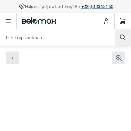
Hulp nodig bij uw bestelling? Bel
+32(0)3 336 31 60
Ga naar de inhoud
Ik ben op zoek naar...