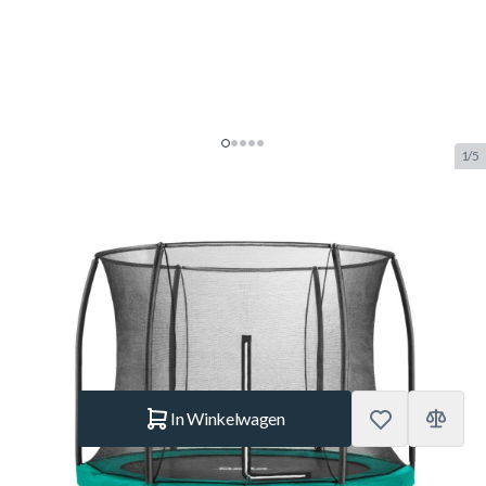
1/5
Salta Comfort Edition 396 Groen
Trampoline + Veiligheidsnet
SKU:
SALTA.5077G
Merk:
Salta
€ 499.–
Op voorraad
Aantal
In Winkelwagen