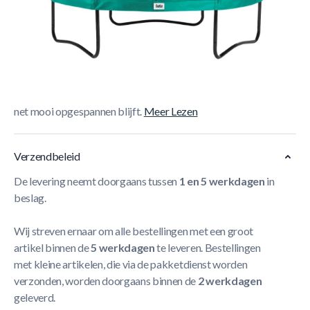
Korte Beschrijving
De Salta Comfort Edition Trampoline is een veilige
trampoline die we standaard met veiligheidsnet leveren.
Dit veiligheidsnet kan je afsluiten met een ritssluiting.
Bovenaan maak je het net vast met een ring waardoor het
net mooi opgespannen blijft.
Meer Lezen
Verzendbeleid
De levering neemt doorgaans tussen
1 en 5 werkdagen
in
beslag.
Wij streven ernaar om alle bestellingen met een groot
artikel binnen de
5 werkdagen
te leveren. Bestellingen
met kleine artikelen, die via de pakketdienst worden
verzonden, worden doorgaans binnen de
2 werkdagen
geleverd.