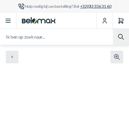
Hulp nodig bij uw bestelling? Bel
+32(0)3 336 31 60
Ga naar de inhoud
Ik ben op zoek naar...