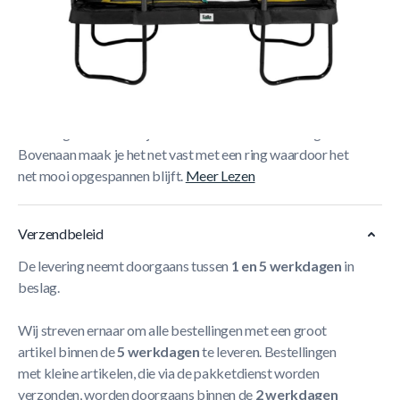
Korte Beschrijving
De Salta Comfort Edition Trampoline is een veilige
trampoline die we standaard met veiligheidsnet leveren.
Dit veiligheidsnet kan je afsluiten met een ritssluiting.
Bovenaan maak je het net vast met een ring waardoor het
net mooi opgespannen blijft.
Meer Lezen
Verzendbeleid
De levering neemt doorgaans tussen
1 en 5 werkdagen
in
beslag.
Wij streven ernaar om alle bestellingen met een groot
artikel binnen de
5 werkdagen
te leveren. Bestellingen
met kleine artikelen, die via de pakketdienst worden
verzonden, worden doorgaans binnen de
2 werkdagen