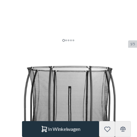
1/5
Salta Comfort Edition 214x 305
Zwart Trampoline +
Veiligheidsnet
SKU:
SALTA.5092A
Merk:
Salta
€ 499.–
Op voorraad
Aantal
In Winkelwagen