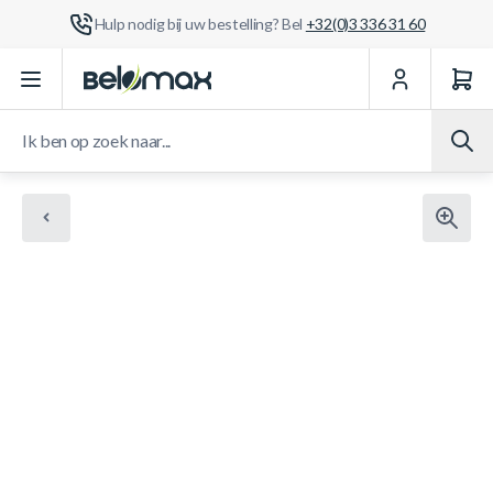
Hulp nodig bij uw bestelling? Bel
+32(0)3 336 31 60
Ga naar de inhoud
Ik ben op zoek naar...