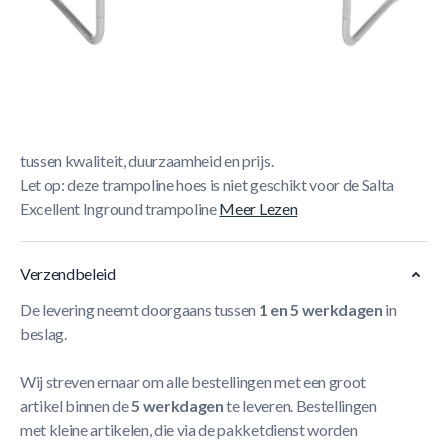
Korte Beschrijving
De Salta Beschermhoes zorgt ervoor dat uw trampoline
een optimale bescherming heeft tegen neerslag. Net als
alle andere producten van Salta is de hoes gemaakt van
hoogwaardig materiaal en biedt deze de beste balans
tussen kwaliteit, duurzaamheid en prijs.
Let op: deze trampoline hoes is niet geschikt voor de Salta
Excellent Inground trampoline
Meer Lezen
Verzendbeleid
De levering neemt doorgaans tussen
1 en 5 werkdagen
in
beslag.
Wij streven ernaar om alle bestellingen met een groot
artikel binnen de
5 werkdagen
te leveren. Bestellingen
met kleine artikelen, die via de pakketdienst worden