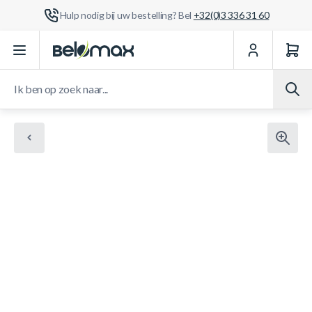
Hulp nodig bij uw bestelling? Bel
+32(0)3 336 31 60
Ga naar de inhoud
Ik ben op zoek naar...