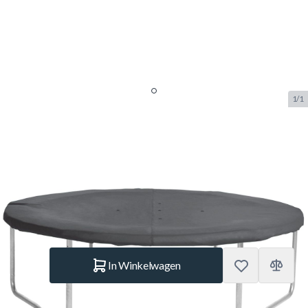
1/1
Salta Beschermhoes 427 cm
Zwart
SKU:
SALTA.606A
Merk:
Salta
€ 119.–
Op voorraad
Aantal
In Winkelwagen