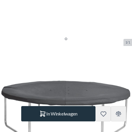
1/1
Salta Beschermhoes 183 cm
Zwart
SKU:
SALTA.601A
Merk:
Salta
€ 39.–
Op voorraad
Aantal
In Winkelwagen