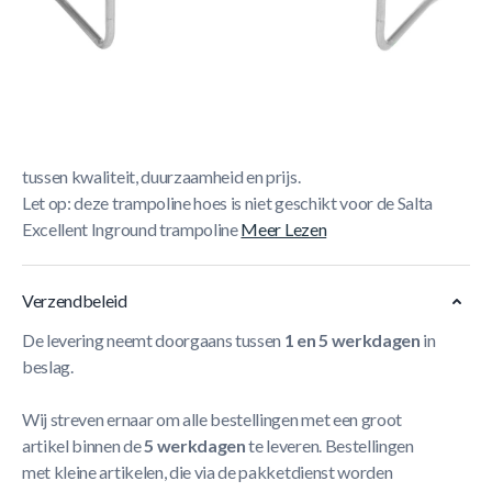
Korte Beschrijving
De Salta Beschermhoes zorgt ervoor dat uw trampoline
een optimale bescherming heeft tegen neerslag. Net als
alle andere producten van Salta is de hoes gemaakt van
hoogwaardig materiaal en biedt deze de beste balans
tussen kwaliteit, duurzaamheid en prijs.
Let op: deze trampoline hoes is niet geschikt voor de Salta
Excellent Inground trampoline
Meer Lezen
Verzendbeleid
De levering neemt doorgaans tussen
1 en 5 werkdagen
in
beslag.
Wij streven ernaar om alle bestellingen met een groot
artikel binnen de
5 werkdagen
te leveren. Bestellingen
met kleine artikelen, die via de pakketdienst worden