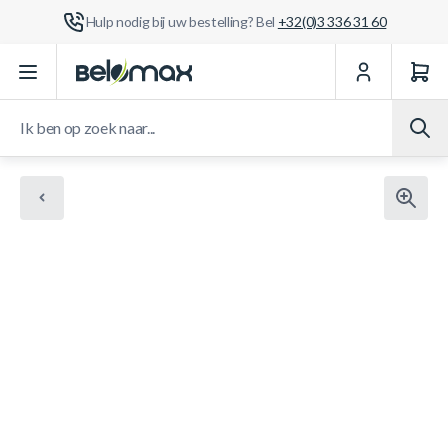
Hulp nodig bij uw bestelling? Bel
+32(0)3 336 31 60
Ga naar de inhoud
Ik ben op zoek naar...