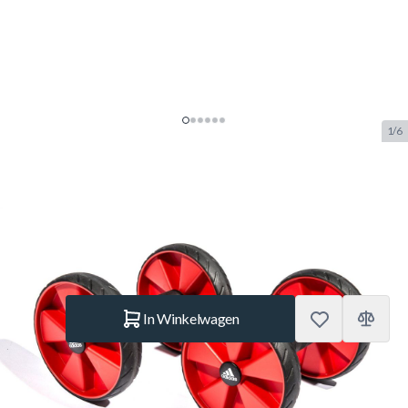
1/6
Rollers Adidas core set (2st.)
SKU:
BUF.7203.206
Merk:
Adidas
€ 45.–
Op voorraad
Aantal
In Winkelwagen
Korte Beschrijving