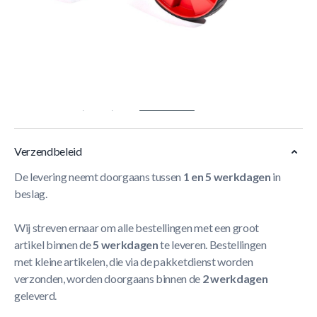
- Ontworpen om de kern spieren van het bovenlichaam te
betrekken en versterken
- Afzonderlijke rollers kunnen worden gebruikt om de
romp, armen, borst, schouders en heupen te trainen
- Robuust, stevig ontwerp met ergonomische handgrepen
- Maat 21 x 14,5 x 14,5 cm.
Meer Lezen
Verzendbeleid
De levering neemt doorgaans tussen
1 en 5 werkdagen
in
beslag.
Wij streven ernaar om alle bestellingen met een groot
artikel binnen de
5 werkdagen
te leveren. Bestellingen
met kleine artikelen, die via de pakketdienst worden
verzonden, worden doorgaans binnen de
2 werkdagen
geleverd.