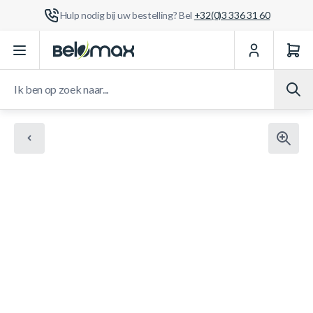
Hulp nodig bij uw bestelling? Bel
+32(0)3 336 31 60
Ga naar de inhoud
Ik ben op zoek naar...