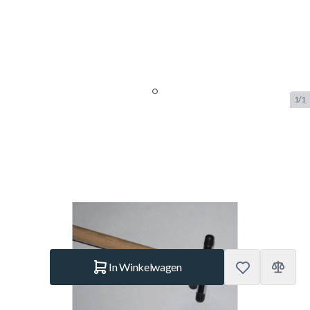
1/1
Rest compleet, cross chroom
gemonteerd op stok
SKU:
CHA.BA0562
Merk:
TopTable
€ 23,90
Op voorraad
Aantal
In Winkelwagen