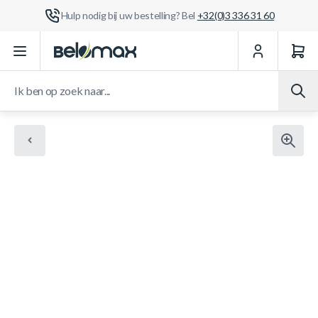
Hulp nodig bij uw bestelling? Bel
+32(0)3 336 31 60
Ga naar de inhoud
Ik ben op zoek naar...