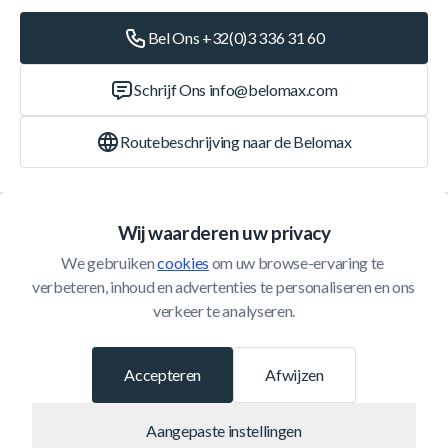
Bel Ons +32(0)3 336 31 60
Schrijf Ons
info@belomax.com
Routebeschrijving naar de Belomax
Categorieën
Wij waarderen uw privacy
We gebruiken 
cookies
 om uw browse-ervaring te 
Klantenservice
verbeteren, inhoud en advertenties te personaliseren en ons 
verkeer te analyseren.
© 2026 Belomax
Ontwikkeld door
Accepteren
Afwijzen
Aangepaste instellingen